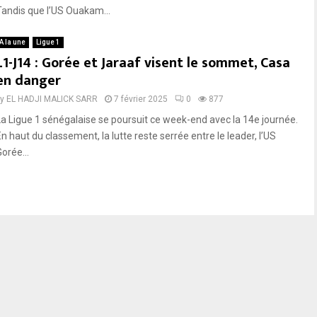
Tandis que l’US Ouakam...
A la une
Ligue 1
L1-J14 : Gorée et Jaraaf visent le sommet, Casa
en danger
by
EL HADJI MALICK SARR
7 février 2025
0
877
La Ligue 1 sénégalaise se poursuit ce week-end avec la 14e journée.
n haut du classement, la lutte reste serrée entre le leader, l’US
orée...