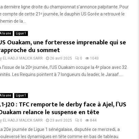
La dernière ligne droite du championnat s’annonce palpitante. Pour
le compte de cette 21ᵉ journée, le dauphin US Gorée a retrouvé le
hemin de la...
A la une
Ligue 1
US Ouakam, une forteresse imprenable qui se
rapproche du sommet
by
EL HADJI MALICK SARR
26 avril 2025
0
1043
À l’issue de la 20ᵉ journée, l’US Ouakam occupe la 4ᵉ place avec 32
nités. Les Requins pointent à 7 longueurs du leader, le Jaraaf....
A la une
Ligue 1
L1-J20 : TFC remporte le derby face à Ajel, l’US
Ouakam relance le suspense en tête
by
EL HADJI MALICK SARR
23 avril 2025
0
844
La 20e journée de Ligue 1 sénégalaise, disputée ce mercredi, a
bouleversé les dynamiques en tête comme en bas de tableau.