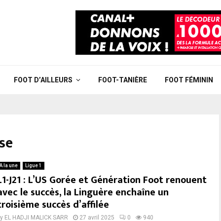
FOOT D’AILLEURS
FOOT-TANIÈRE
FOOT FÉMININ
ise
A la une
Ligue 1
L1-J21 : L’US Gorée et Génération Foot renouent
avec le succès, la Linguère enchaîne un
troisième succès d’affilée
by
EL HADJI MALICK SARR
27 avril 2025
0
940