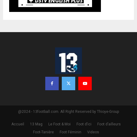
@2024 - 13football.com. All Right Reserved by Thioye-Group
Accueil
13 Mag
Le Foot & Moi
Foot d’ici
Foot d’ailleurs
Foot-Tanière
Foot Féminin
Videos