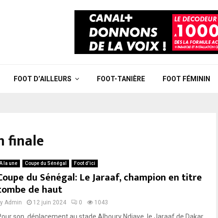
FOOT D’AILLEURS
FOOT-TANIÈRE
FOOT FÉMININ
n finale
A la une
Coupe du Sénégal
Foot d'ici
Coupe du Sénégal: Le Jaraaf, champion en titre
tombe de haut
by
Admin
12 juin 2024
0
1043
Pour son déplacement au stade Alboury Ndiaye, le Jaraaf de Dakar