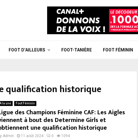
FOOT D’AILLEURS
FOOT-TANIÈRE
FOOT FÉMININ
e qualification historique
A la une
Foot Féminin
Ligue des Champions Féminine CAF: Les Aigles
viennent à bout des Determine Girls et
obtiennent une qualification historique
by
Admin
11 août 2024
0
1094