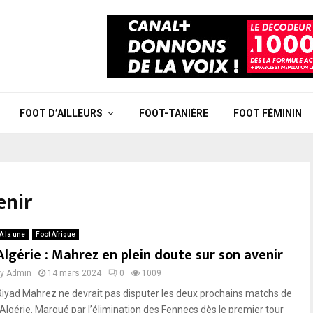
FOOT D’AILLEURS
FOOT-TANIÈRE
FOOT FÉMININ
enir
A la une
Foot Afrique
Algérie : Mahrez en plein doute sur son avenir
by
Admin
14 mars 2024
0
1009
Riyad Mahrez ne devrait pas disputer les deux prochains matchs de
l’Algérie. Marqué par l’élimination des Fennecs dès le premier tour