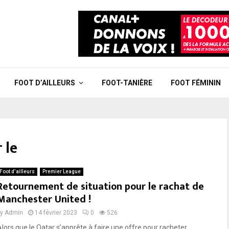
FOOT D’AILLEURS
FOOT-TANIÈRE
FOOT FÉMININ
 le
Foot d’ailleurs
Premier League
Retournement de situation pour le rachat de
Manchester United !
by
Admin
14 février 2023
0
526
Alors que le Qatar s’apprête à faire une offre pour racheter