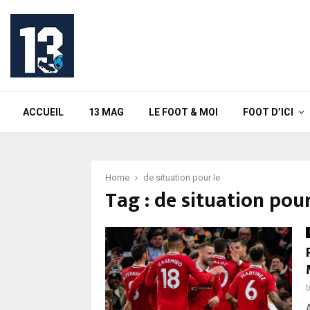
ACCUEIL
13 MAG
LE FOOT & MOI
FOOT D’ICI
Home
de situation pour le
Tag : de situation pour