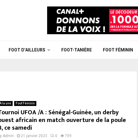
FOOT D’AILLEURS
FOOT-TANIÈRE
FOOT FÉMININ
A la une
Foot Féminin
Tournoi UFOA /A : Sénégal-Guinée, un derby
ouest africain en match ouverture de la poule
B, ce samedi
by
Admin
21 janvier 2023
0
759