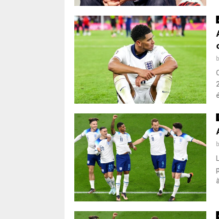
C
é
à