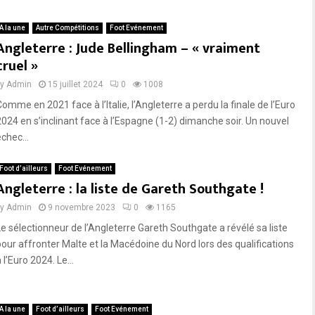
A la une
Autre Compétitions
Foot Evénement
Angleterre : Jude Bellingham – « vraiment
cruel »
by
Admin
15 juillet 2024
0
1008
omme en 2021 face à l’Italie, l’Angleterre a perdu la finale de l’Euro
2024 en s’inclinant face à l’Espagne (1-2) dimanche soir. Un nouvel
chec...
Foot d’ailleurs
Foot Evénement
Angleterre : la liste de Gareth Southgate !
by
Admin
9 novembre 2023
0
1165
Le sélectionneur de l’Angleterre Gareth Southgate a révélé sa liste
pour affronter Malte et la Macédoine du Nord lors des qualifications
 l’Euro 2024. Le...
A la une
Foot d’ailleurs
Foot Evénement