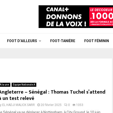
FOOT D’AILLEURS
FOOT-TANIÈRE
FOOT FÉMININ
A la une
Equipe Nationale A
Angleterre – Sénégal : Thomas Tuchel s’attend
à un test relevé
by
EL HADJI MALICK SARR
20 février 2025
0
1053
Le Sénégal va se déplacer à Nottingham, à City Ground, le 10 juin