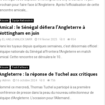
rochain pour faire face à l’Angleterre. Après l’officialisation de cette
rencontre amicale,...
A la une
Equipe Nationale A
Amical : le Sénégal défiera l’Angleterre à
Nottingham en juin
by
EL HADJI MALICK SARR
19 février 2025
0
954
Dans les tuyaux depuis quelques semaines, c’est désormais officiel :
l’équipe nationale du Sénégal affrontera l’Angleterre en match
amical. Cette rencontre se déroulera le 10...
A la une
Foot d’ailleurs
Angleterre : la réponse de Tuchel aux critiques
by
Admin
16 octobre 2024
0
756
Nommé ce mercredi, Thomas Tuchel a participé à sa première
conférence de presse dans la peau du nouveau sélectionneur de
’équipe d’Angleterre. L’occasion pour l’Allemand...