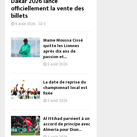
Dakar 2026 lance
officiellement la vente des
billets
6 août 2026
0
Mame Moussa Cissé
quitte les Lionnes
après dix ans de
passion et...
5 août 2026
La date de reprise du
championnat local est
fixée
3 août 2026
Al Ittihad parvient à un
accord de principe avec
Almería pour Dion...