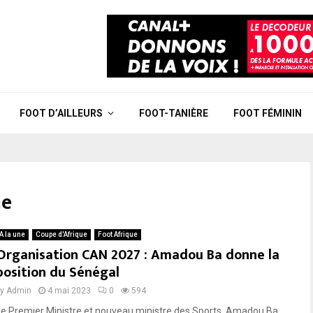
FOOT D’AILLEURS
FOOT-TANIÈRE
FOOT FÉMININ
ne
A la une
Coupe d'Afrique
Foot Afrique
Organisation CAN 2027 : Amadou Ba donne la
position du Sénégal
by
Admin
4 mai 2023
0
594
Le Premier Ministre et nouveau ministre des Sports, Amadou Ba,