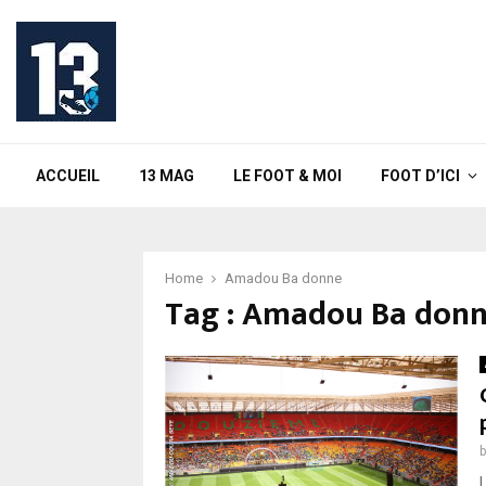
ACCUEIL
13 MAG
LE FOOT & MOI
FOOT D’ICI
Home
Amadou Ba donne
Tag : Amadou Ba don