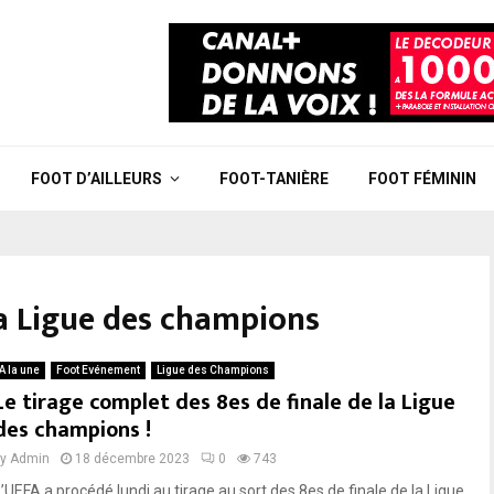
FOOT D’AILLEURS
FOOT-TANIÈRE
FOOT FÉMININ
 la Ligue des champions
A la une
Foot Evénement
Ligue des Champions
Le tirage complet des 8es de finale de la Ligue
des champions !
by
Admin
18 décembre 2023
0
743
L’UEFA a procédé lundi au tirage au sort des 8es de finale de la Ligue