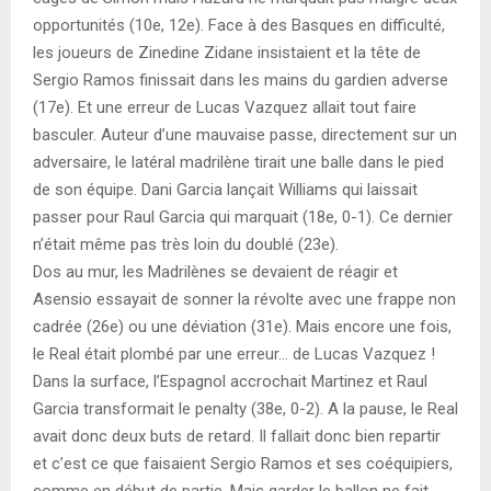
opportunités (10e, 12e). Face à des Basques en difficulté,
les joueurs de Zinedine Zidane insistaient et la tête de
Sergio Ramos finissait dans les mains du gardien adverse
(17e). Et une erreur de Lucas Vazquez allait tout faire
basculer. Auteur d’une mauvaise passe, directement sur un
adversaire, le latéral madrilène tirait une balle dans le pied
de son équipe. Dani Garcia lançait Williams qui laissait
passer pour Raul Garcia qui marquait (18e, 0-1). Ce dernier
n’était même pas très loin du doublé (23e).
Dos au mur, les Madrilènes se devaient de réagir et
Asensio essayait de sonner la révolte avec une frappe non
cadrée (26e) ou une déviation (31e). Mais encore une fois,
le Real était plombé par une erreur… de Lucas Vazquez !
Dans la surface, l’Espagnol accrochait Martinez et Raul
Garcia transformait le penalty (38e, 0-2). A la pause, le Real
avait donc deux buts de retard. Il fallait donc bien repartir
et c’est ce que faisaient Sergio Ramos et ses coéquipiers,
comme en début de partie. Mais garder le ballon ne fait