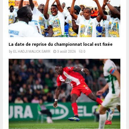
La date de reprise du championnat local est fixée
by
EL HADJI MALICK SARR
3 août 2026
0