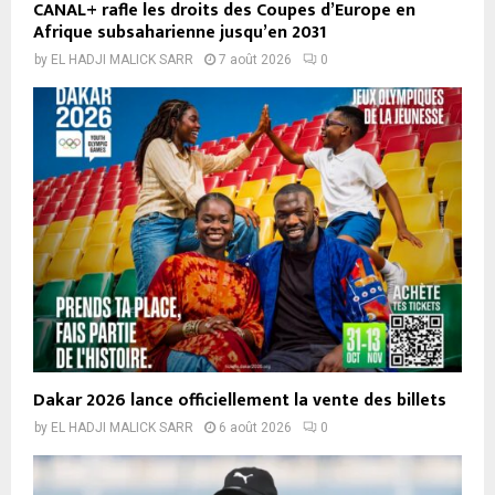
CANAL+ rafle les droits des Coupes d’Europe en
Afrique subsaharienne jusqu’en 2031
by
EL HADJI MALICK SARR
7 août 2026
0
Dakar 2026 lance officiellement la vente des billets
by
EL HADJI MALICK SARR
6 août 2026
0