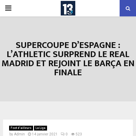
PRIMARY
MENU
SUPERCOUPE D’ESPAGNE :
L’ATHLETIC SURPREND LE REAL
MADRID ET REJOINT LE BARÇA EN
FINALE
Foot d’ailleurs
La Liga
by
Admin
14 janvier 2021
0
523