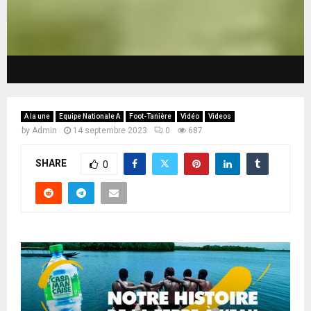
A la une
Equipe Nationale A
Foot-Tanière
Vidéo
Videos
by
Admin
14 septembre 2023
0
687
SHARE
0