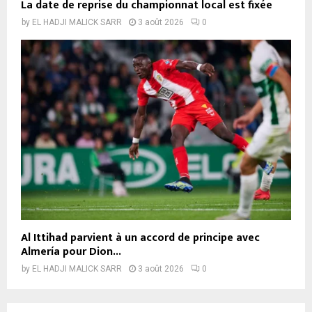
La date de reprise du championnat local est fixée
by
EL HADJI MALICK SARR
3 août 2026
0
Al Ittihad parvient à un accord de principe avec
Almería pour Dion...
by
EL HADJI MALICK SARR
3 août 2026
0