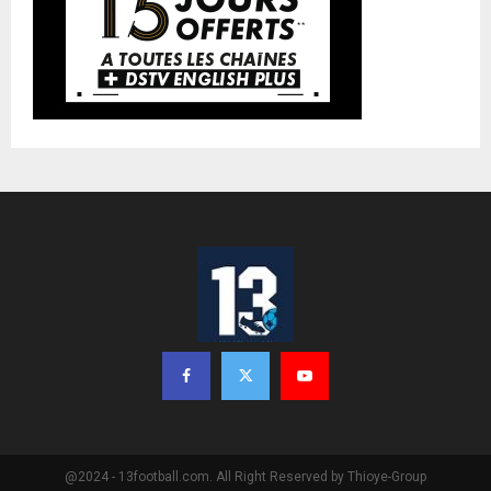
@2024 - 13football.com. All Right Reserved by Thioye-Group