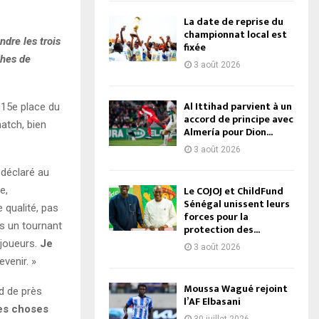
La date de reprise du
championnat local est
dre les trois
fixée
ches de
3 août 2026
Al Ittihad parvient à un
 15e place du
accord de principe avec
atch, bien
Almería pour Dion...
3 août 2026
 déclaré au
Le COJOJ et ChildFund
e,
Sénégal unissent leurs
 qualité, pas
forces pour la
is un tournant
protection des...
 joueurs.
Je
3 août 2026
evenir. »
Moussa Wagué rejoint
d de près
l’AF Elbasani
les choses