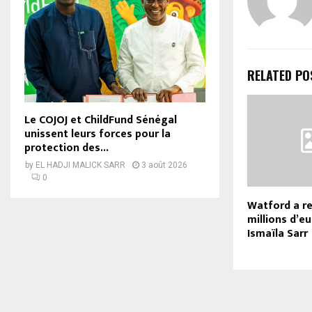
RELATED PO
Le COJOJ et ChildFund Sénégal
unissent leurs forces pour la
protection des...
by
EL HADJI MALICK SARR
3 août 2026
0
Watford a r
millions d’e
Ismaïla Sarr