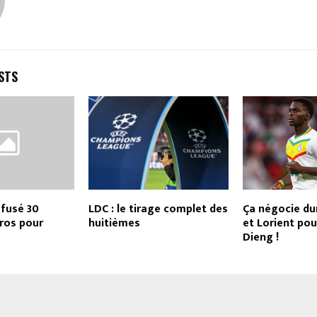
STS
efusé 30
LDC : le tirage complet des
Ça négocie du
uros pour
huitièmes
et Lorient po
Dieng !