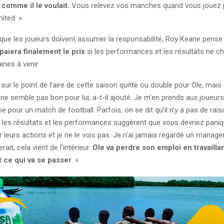
 comme il le voulait.
Vous relevez vos manches quand vous jouez 
ited. »
e que les joueurs doivent assumer la responsabilité, Roy Keane pense
paiera finalement le prix
si les performances et les résultats ne c
nes à venir.
sur le point de faire de cette saison quitte ou double pour Ole, mais
e semble pas bon pour lui, a-t-il ajouté. Je m’en prends aux joueurs
 pour un match de football. Parfois, on se dit qu’il n’y a pas de rai
 les résultats et les performances suggèrent que vous devriez paniq
r leurs actions et je ne le vois pas. Je n’ai jamais regardé un manag
rait, cela vient de l’intérieur.
Ole va perdre son emploi en travailla
t ce qui va se passer
. »