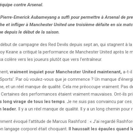
équipe contre Arsenal.
 Pierre-Emerick Aubameyang a suffi pour permettre à Arsenal de pren
he et infliger à Manchester United une troisième défaite en six mat
e depuis le début de la saison.
re début de campagne des Red Devils depuis sept an, qui stagnent à la
oy Keane a critiqué la performance de Manchester United après le m
é sa colère vers les joueurs plutôt que vers l’entraîneur.
ment,
vraiment inquiet pour Manchester United maintenant,
a-t-il
 Sports’. Par où voulez-vous que je commence ? Un manque d’énergi
e, et un réel manque de qualité. Cela me préoccupe vraiment. Pas de
. Certaines des performances étaient vraiment mauvaises. Ont-ils pr
us long virage de tous les temps
. Je ne suis pas convaincu par ces
 leader.
Il y a un réel manque de qualité. Il y a un long chemin pour r
ment évoqué l’attitude de Marcus Rashford : « J’ai regardé Rashfor
on langage corporel était choquant.
Il haussait les épaules quand 