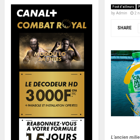
Foot d’ailleurs
P
by
Admin
2 
SHARE
L’ancien milie