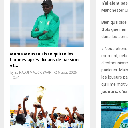
n’allaient pas
Manchester Un
Bien qu’il dis
Solskjaer en 
dans les semai
« Nous étions 
Mame Moussa Cissé quitte les
moment, cela n
Lionnes après dix ans de passion
d’enthousiasme
et...
paniquer. Mais
by
EL HADJI MALICK SARR
5 août 2026
les joueurs pa
0
qu’il me motive
joueurs, c’es