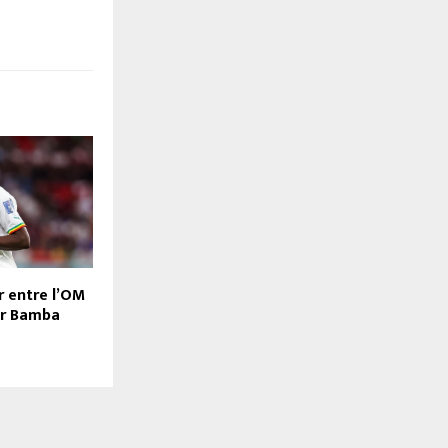
r entre l’OM
ur Bamba