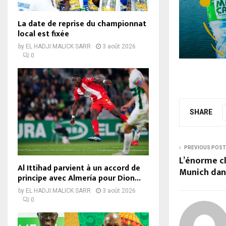
La date de reprise du championnat
local est fixée
by
EL HADJI MALICK SARR
3 août 2026
0
SHARE
PREVIOUS POST
L’énorme cl
Al Ittihad parvient à un accord de
Munich dans
principe avec Almería pour Dion...
by
EL HADJI MALICK SARR
3 août 2026
0