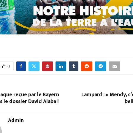
0
aque reçue par le Bayern
Lampard : « Mendy, c’
 le dossier David Alaba !
bel
Admin