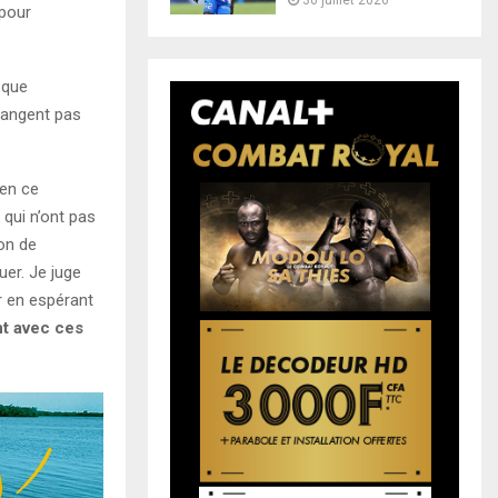
30 juillet 2026
pour
 que
hangent pas
 en ce
 qui n’ont pas
son de
uer. Je juge
er en espérant
nt avec ces