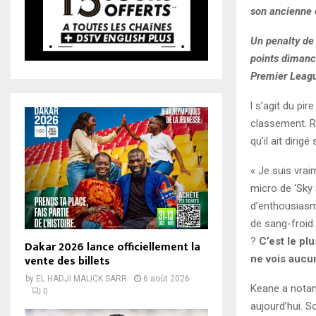
son ancienne 
Un penalty de
points dimanc
Premier Leagu
l s’agit du pi
classement. R
qu’il ait dirig
« Je suis vrai
micro de ‘Sky
d’enthousiasm
de sang-froid
?
C’est le pl
Dakar 2026 lance officiellement la
vente des billets
ne vois aucun
by
EL HADJI MALICK SARR
6 août 2026
Keane a notam
0
aujourd’hui. S