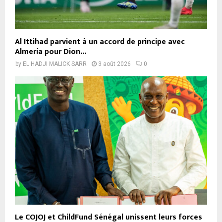
Al Ittihad parvient à un accord de principe avec
Almería pour Dion...
by
EL HADJI MALICK SARR
3 août 2026
0
Le COJOJ et ChildFund Sénégal unissent leurs forces