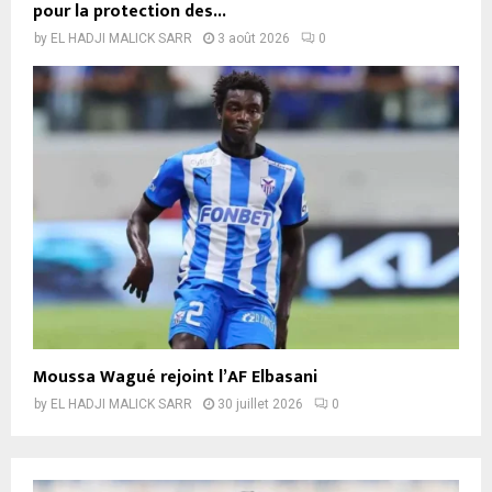
pour la protection des...
by
EL HADJI MALICK SARR
3 août 2026
0
Moussa Wagué rejoint l’AF Elbasani
by
EL HADJI MALICK SARR
30 juillet 2026
0