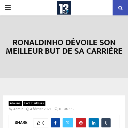
PRIMARY
MENU
RONALDINHO DÉVOILE SON
MEILLEUR BUT DE SA CARRIÈRE
A la une
Foot d’ailleurs
by
Admin
4 février 2021
0
669
SHARE
0