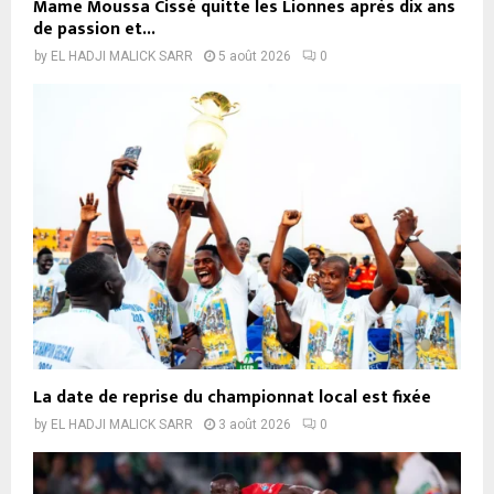
Mame Moussa Cissé quitte les Lionnes après dix ans
de passion et...
by
EL HADJI MALICK SARR
5 août 2026
0
La date de reprise du championnat local est fixée
by
EL HADJI MALICK SARR
3 août 2026
0