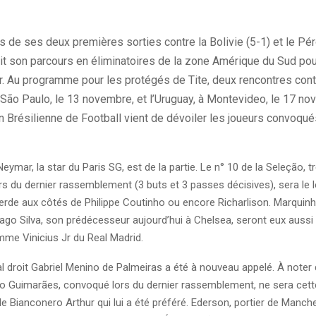
rs de ses deux premières sorties contre la Bolivie (5-1) et le Péro
it son parcours en éliminatoires de la zone Amérique du Sud pou
. Au programme pour les protégés de Tite, deux rencontres cont
São Paulo, le 13 novembre, et l’Uruguay, à Montevideo, le 17 no
 Brésilienne de Football vient de dévoiler les joueurs convoqué
ymar, la star du Paris SG, est de la partie. Le n° 10 de la Seleção, t
s du dernier rassemblement (3 buts et 3 passes décisives), sera le 
verde aux côtés de Philippe Coutinho ou encore Richarlison. Marquinh
iago Silva, son prédécesseur aujourd’hui à Chelsea, seront eux aussi
mme Vinicius Jr du Real Madrid.
al droit Gabriel Menino de Palmeiras a été à nouveau appelé. À noter 
o Guimarães, convoqué lors du dernier rassemblement, ne sera cett
le Bianconero Arthur qui lui a été préféré. Ederson, portier de Manches