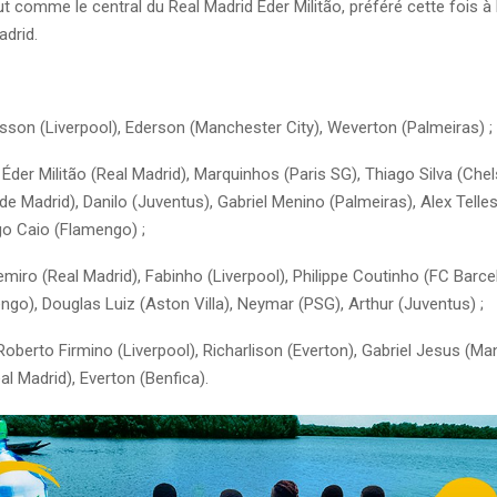
ut comme le central du Real Madrid Éder Militão, préféré cette fois à 
adrid.
sson (Liverpool), Ederson (Manchester City), Weverton (Palmeiras) ;
Éder Militão (Real Madrid), Marquinhos (Paris SG), Thiago Silva (Che
 de Madrid), Danilo (Juventus), Gabriel Menino (Palmeiras), Alex Tell
go Caio (Flamengo) ;
iro (Real Madrid), Fabinho (Liverpool), Philippe Coutinho (FC Barce
ngo), Douglas Luiz (Aston Villa), Neymar (PSG), Arthur (Juventus) ;
oberto Firmino (Liverpool), Richarlison (Everton), Gabriel Jesus (Man
eal Madrid), Everton (Benfica).