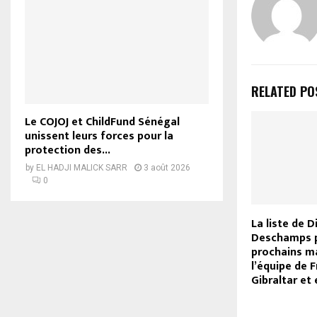
RELATED PO
Le COJOJ et ChildFund Sénégal
unissent leurs forces pour la
protection des...
by
EL HADJI MALICK SARR
3 août 2026
0
La liste de D
Deschamps p
prochains m
l’équipe de 
Gibraltar et