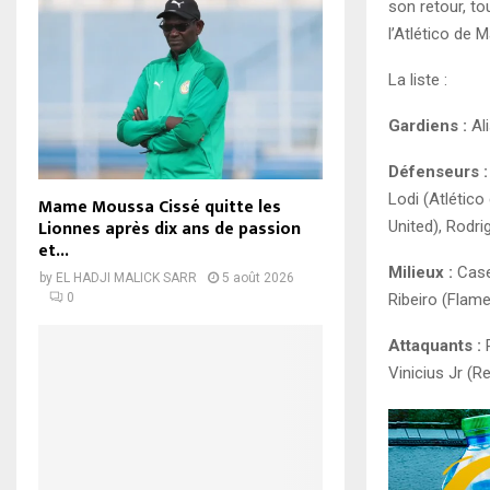
son retour, to
l’Atlético de M
La liste :
Gardiens :
Ali
Défenseurs :
Lodi (Atlético
Mame Moussa Cissé quitte les
Lionnes après dix ans de passion
United), Rodri
et...
Milieux :
Casem
by
EL HADJI MALICK SARR
5 août 2026
0
Ribeiro (Flame
Attaquants :
R
Vinicius Jr (R