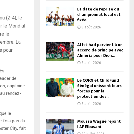
La date de reprise du
championnat local est
u (2-4), le
fixée
r le Mondial
3 août 2026
re le
vembre. La
Al Ittihad parvient à un
accord de principe avec
s pour
Almería pour Dion...
3 août 2026
rès
leader de
Le COJOJ et ChildFund
Sénégal unissent leurs
os, capitaine
forces pour la
 au rendez-
protection des...
3 août 2026
que le
Moussa Wagué rejoint
e fois pas du
l’AF Elbasani
ter City, fait