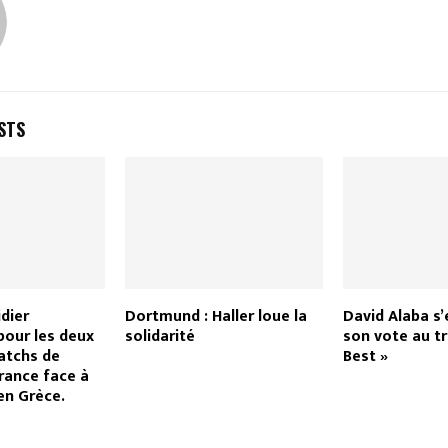
STS
idier
Dortmund : Haller loue la
David Alaba s’
our les deux
solidarité
son vote au t
atchs de
Best »
France face à
 en Grèce.