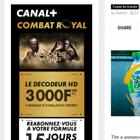
Coupe du monde
by
Admin
23 
SHARE
Tite a annoncé