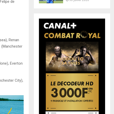
30 juillet 2026
Felipe de
lsea), Renan
es (Manchester
lone), Everton
chester City),