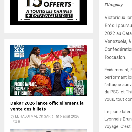
l’Uruguay.
Victorieux lo
Brésil poursu
2022 au Qatar
Venezuela, à 
Confédération
l’occasion.
Évidemment, Ne
performant lor
l’attaque auri
du PSG, et Th
vous, tout co
Dakar 2026 lance officiellement la
vente des billets
Le jeune latér
by
EL HADJI MALICK SARR
6 août 2026
Lyonnais Brun
0
voyage. C’est 