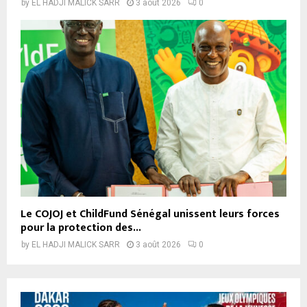
by
EL HADJI MALICK SARR
3 août 2026
0
Le COJOJ et ChildFund Sénégal unissent leurs forces
pour la protection des...
by
EL HADJI MALICK SARR
3 août 2026
0