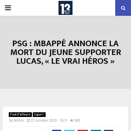
PRIMARY
MENU
PSG : MBAPPÉ ANNONCE LA
MORT DU JEUNE SUPPORTER
LUCAS, « LE VRAI HÉROS »
Foot d’ailleurs
Ligue 1
by
Admin
22 octobre 2020
0
585