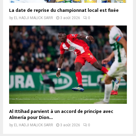
La date de reprise du championnat local est fixée
by
EL HADJI MALICK SARR
3 août 2026
0
Al Ittihad parvient à un accord de principe avec
Almería pour Dion...
by
EL HADJI MALICK SARR
3 août 2026
0