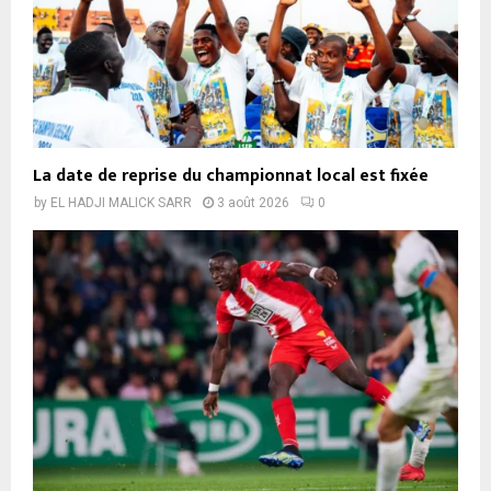
La date de reprise du championnat local est fixée
by
EL HADJI MALICK SARR
3 août 2026
0