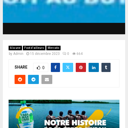
A la une
Foot d’ailleurs
Mercato
by
Admin
15 décembre 2023
0
664
SHARE
0