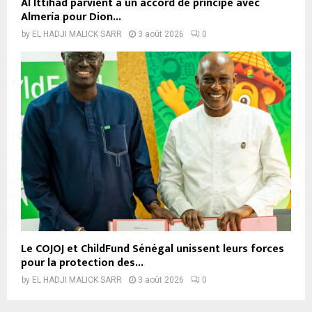
Al Ittihad parvient à un accord de principe avec
Almería pour Dion...
by
EL HADJI MALICK SARR
3 août 2026
0
Le COJOJ et ChildFund Sénégal unissent leurs forces
pour la protection des...
by
EL HADJI MALICK SARR
3 août 2026
0