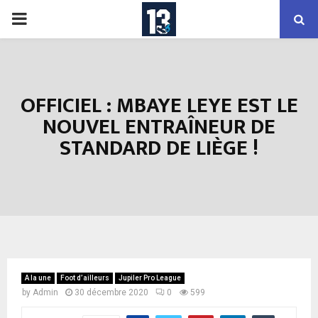
PRIMARY
MENU
OFFICIEL : MBAYE LEYE EST LE
NOUVEL ENTRAÎNEUR DE
STANDARD DE LIÈGE !
A la une
Foot d’ailleurs
Jupiler Pro League
by
Admin
30 décembre 2020
0
599