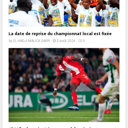
La date de reprise du championnat local est fixée
by
EL HADJI MALICK SARR
3 août 2026
0