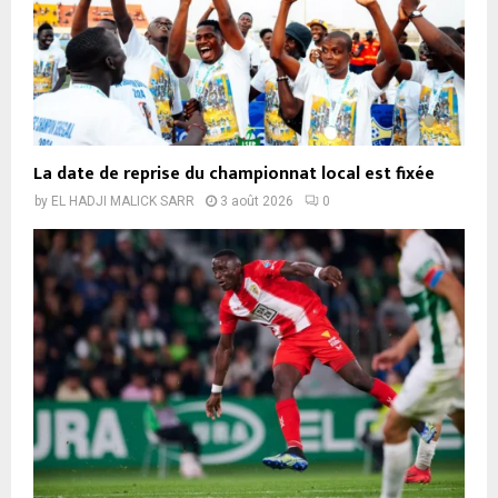
La date de reprise du championnat local est fixée
by
EL HADJI MALICK SARR
3 août 2026
0