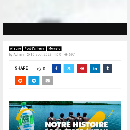
A la une
Foot d’ailleurs
Mercato
by
Admin
16 août 2023
0
697
SHARE
0