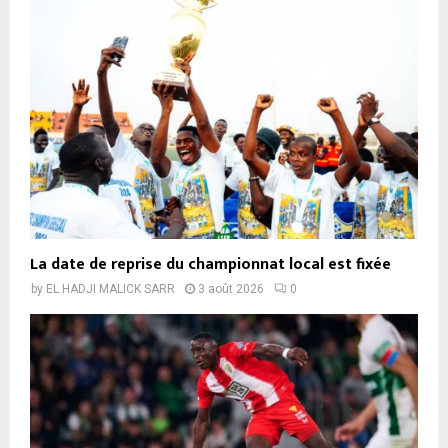
La date de reprise du championnat local est fixée
by
EL HADJI MALICK SARR
3 août 2026
0