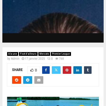
A la une
Foot d’ailleurs
Mercato
Premier League
by
Admin
17 janvier 2025
0
768
SHARE
0