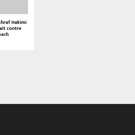
Achraf Hakimi
fait contre
bach