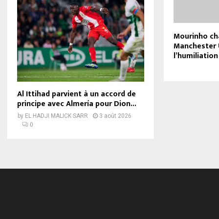
Mourinho c
Manchester 
l’humiliation
Al Ittihad parvient à un accord de
principe avec Almería pour Dion...
by
EL HADJI MALICK SARR
3 août 2026
0