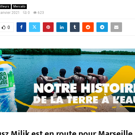
illeurs
Mercato
janvier 2021
0
623
0
sz Milik est en route pour Marseille, 