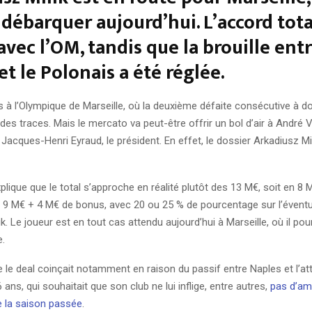
 débarquer aujourd’hui. L’accord tota
avec l’OM, tandis que la brouille ent
et le Polonais a été réglée.
s à l’Olympique de Marseille, où la deuxième défaite consécutive à d
 des traces. Mais le mercato va peut-être offrir un bol d’air à André V
t Jacques-Henri Eyraud, le président. En effet, le dossier Arkadiusz Mil
explique que le total s’approche en réalité plutôt des 13 M€, soit en 8
t 9 M€ + 4 M€ de bonus, avec 20 ou 25 % de pourcentage sur l’éventu
ik. Le joueur est en tout cas attendu aujourd’hui à Marseille, où il po
e.
 le deal coinçait notamment en raison du passif entre Naples et l’at
 ans, qui souhaitait que son club ne lui inflige, entre autres,
pas d’am
e la saison passée
.