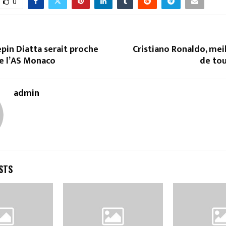
0
epin Diatta serait proche
Cristiano Ronaldo, mei
re l’AS Monaco
de tou
admin
STS