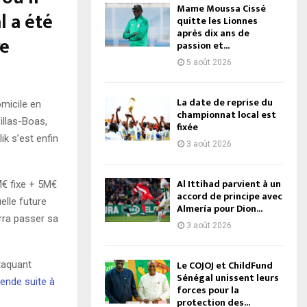
Mame Moussa Cissé
l a été
quitte les Lionnes
après dix ans de
re
passion et...
5 août 2026
La date de reprise du
omicile en
championnat local est
illas-Boas,
fixée
ik s’est enfin
3 août 2026
Al Ittihad parvient à un
 M€ fixe + 5M€
accord de principe avec
elle future
Almería pour Dion...
urra passer sa
3 août 2026
Le COJOJ et ChildFund
taquant
Sénégal unissent leurs
ende suite à
forces pour la
protection des...