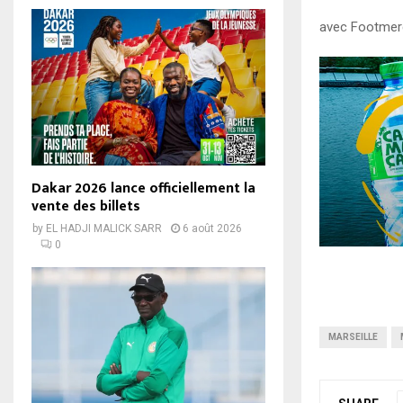
avec Footmer
Dakar 2026 lance officiellement la
vente des billets
by
EL HADJI MALICK SARR
6 août 2026
0
MARSEILLE