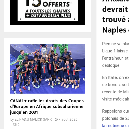
devrait
trouvé 
Naples 
Rien ne va plu
Ligue 1 laisse
l’entraîneur, e
débloqué.
En Italie, on 
de bonus, soi
revente de Mil
visite médical
CANAL+ rafle les droits des Coupes
d’Europe en Afrique subsaharienne
Rappelons que
jusqu’en 2031
polonais de 26
by
EL HADJI MALICK SARR
7 août 2026
0
la mutinerie d