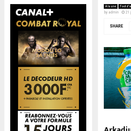
A la une
Foot d’a
by
admin
21 
SHARE
Arkadiu