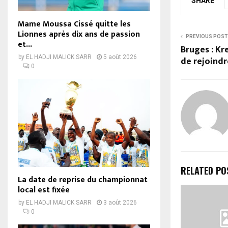
SHARE
Mame Moussa Cissé quitte les
Lionnes après dix ans de passion
PREVIOUS POST
et...
Bruges : Kr
by
EL HADJI MALICK SARR
5 août 2026
de rejoind
0
RELATED PO
La date de reprise du championnat
local est fixée
by
EL HADJI MALICK SARR
3 août 2026
0