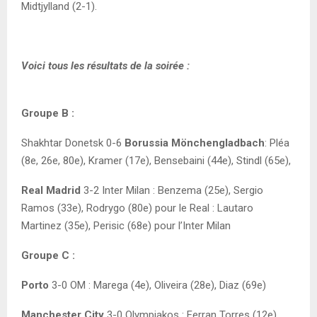
Midtjylland (2-1).
Voici tous les résultats de la soirée :
Groupe B :
Shakhtar Donetsk 0-6
Borussia Mönchengladbach
: Pléa
(8e, 26e, 80e), Kramer (17e), Bensebaini (44e), Stindl (65e),
Real Madrid
3-2 Inter Milan : Benzema (25e), Sergio
Ramos (33e), Rodrygo (80e) pour le Real : Lautaro
Martinez (35e), Perisic (68e) pour l’Inter Milan
Groupe C :
Porto
3-0 OM : Marega (4e), Oliveira (28e), Diaz (69e)
Manchester City
3-0 Olympiakos : Ferran Torres (12e),