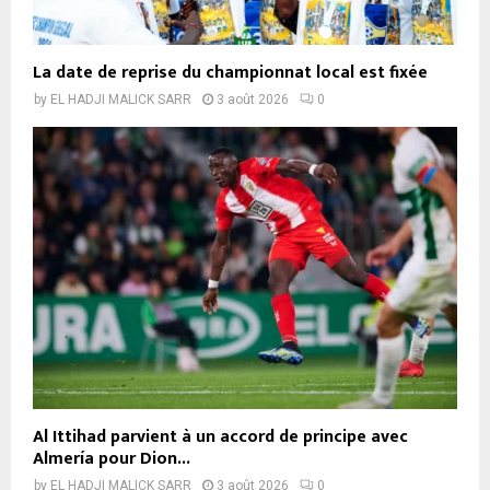
La date de reprise du championnat local est fixée
by
EL HADJI MALICK SARR
3 août 2026
0
Al Ittihad parvient à un accord de principe avec
Almería pour Dion...
by
EL HADJI MALICK SARR
3 août 2026
0