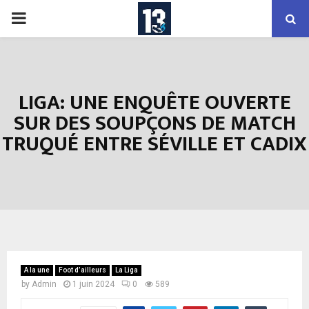
PRIMARY
MENU
LIGA: UNE ENQUÊTE OUVERTE
SUR DES SOUPÇONS DE MATCH
TRUQUÉ ENTRE SÉVILLE ET CADIX
A la une
Foot d’ailleurs
La Liga
by
Admin
1 juin 2024
0
589