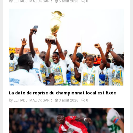
by
EL HADJI MALICK SARR
5 août 2026
0
La date de reprise du championnat local est fixée
by
EL HADJI MALICK SARR
3 août 2026
0