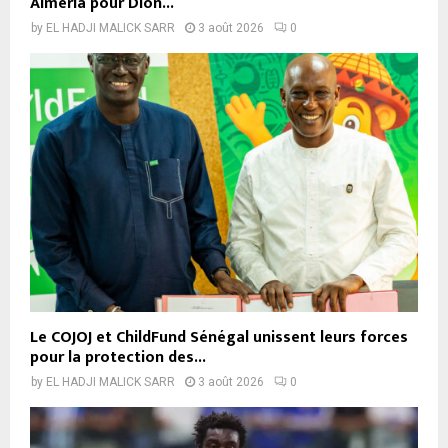
Almería pour Dion...
by
EL HADJI MALICK SARR
3 août 2026
0
Le COJOJ et ChildFund Sénégal unissent leurs forces
pour la protection des...
by
EL HADJI MALICK SARR
3 août 2026
0