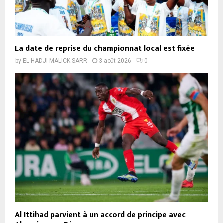
La date de reprise du championnat local est fixée
by
EL HADJI MALICK SARR
3 août 2026
0
Al Ittihad parvient à un accord de principe avec