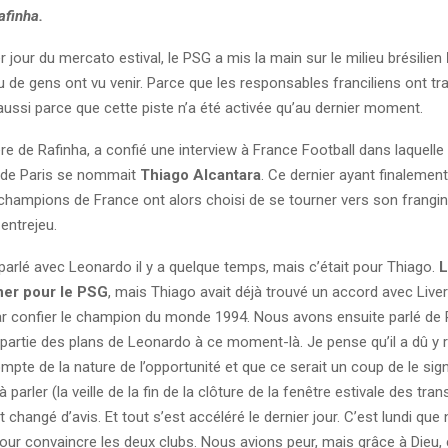
afinha.
r jour du mercato estival, le PSG a mis la main sur le milieu brésilien
 de gens ont vu venir. Parce que les responsables franciliens ont tra
aussi parce que cette piste n’a été activée qu’au dernier moment.
re de Rafinha, a confié une interview à France Football dans laquelle i
té de Paris se nommait
Thiago Alcantara
. Ce dernier ayant finalemen
 champions de France ont alors choisi de se tourner vers son frangi
 entrejeu.
 parlé avec Leonardo il y a quelque temps, mais c’était pour Thiago.
L
gner pour le PSG
, mais Thiago avait déjà trouvé un accord avec Liver
confier le champion du monde 1994. Nous avons ensuite parlé de R
 partie des plans de Leonardo à ce moment-là. Je pense qu’il a dû y réf
mpte de la nature de l’opportunité et que ce serait un coup de le signe
rler (la veille de la fin de la clôture de la fenêtre estivale des trans
 changé d’avis. Et tout s’est accéléré le dernier jour. C’est lundi qu
 pour convaincre les deux clubs. Nous avions peur, mais grâce à Dieu, 