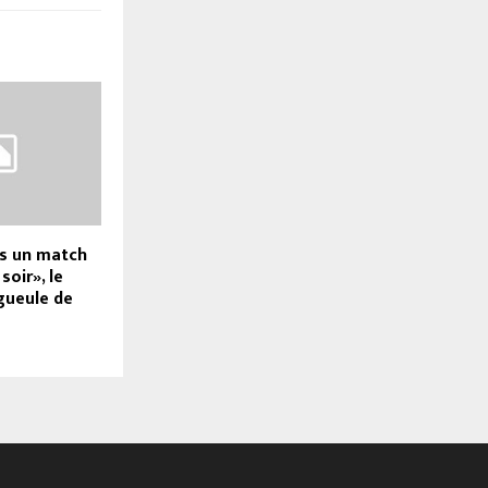
as un match
soir», le
gueule de