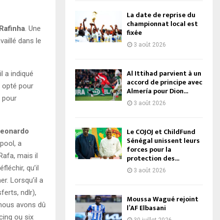
La date de reprise du
championnat local est
Rafinha
. Une
fixée
vaillé dans le
3 août 2026
Al Ittihad parvient à un
l a indiqué
accord de principe avec
t opté pour
Almería pour Dion...
n pour
3 août 2026
Le COJOJ et ChildFund
eonardo
Sénégal unissent leurs
pool, a
forces pour la
afa, mais il
protection des...
léchir, qu’il
3 août 2026
r. Lorsqu’il a
ferts, ndlr),
Moussa Wagué rejoint
e nous avons dû
l’AF Elbasani
cinq ou six