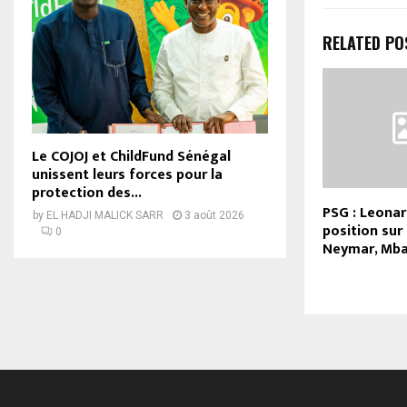
RELATED PO
Le COJOJ et ChildFund Sénégal
unissent leurs forces pour la
protection des...
PSG : Leonar
by
EL HADJI MALICK SARR
3 août 2026
position sur
0
Neymar, Mba