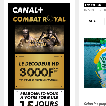
Foot d’ailleurs
L
by
Admin
2 
SHARE
Selon les prop