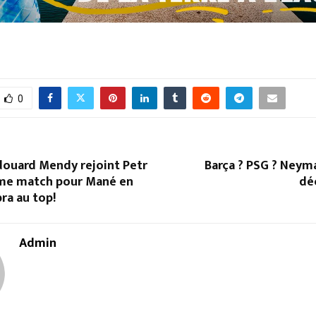
0
douard Mendy rejoint Petr
Barça ? PSG ? Neyma
me match pour Mané en
déc
bra au top!
Admin