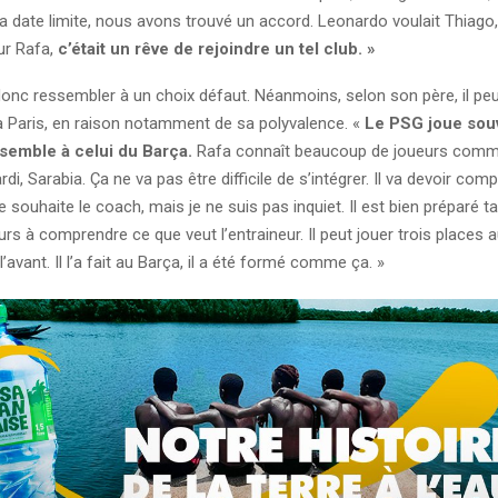
a date limite, nous avons trouvé un accord. Leonardo voulait Thiago, 
ur Rafa,
c’était un rêve de rejoindre un tel club. »
onc ressembler à un choix défaut. Néanmoins, selon son père, il peu
 à Paris, en raison notamment de sa polyvalence. «
Le PSG joue sou
ssemble à celui du Barça.
Rafa connaît beaucoup de joueurs com
di, Sarabia. Ça ne va pas être difficile de s’intégrer. Il va devoir com
souhaite le coach, mais je ne suis pas inquiet. Il est bien préparé t
rs à comprendre ce que veut l’entraineur. Il peut jouer trois places au
l’avant. Il l’a fait au Barça, il a été formé comme ça. »