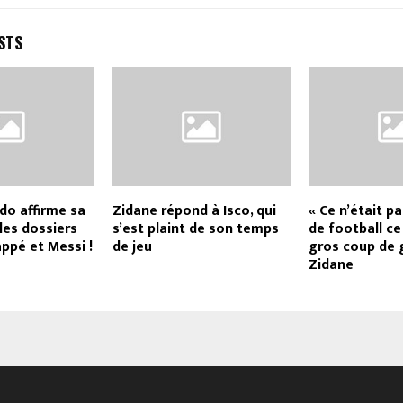
STS
do affirme sa
Zidane répond à Isco, qui
« Ce n’était p
 les dossiers
s’est plaint de son temps
de football ce 
ppé et Messi !
de jeu
gros coup de 
Zidane