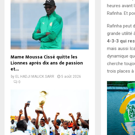
heures avant l
Rafinha. Et po
Rafinha peut d
grande utilité
4-3-3 qui re
mais aussi Icar
Mame Moussa Cissé quitte les
dynamique que 
Lionnes après dix ans de passion
cherche toujou
et...
trois places à 
by
EL HADJI MALICK SARR
5 août 2026
0