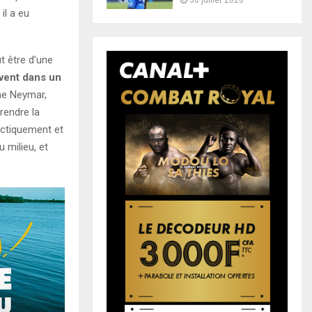
30 juillet 2026
il a eu
t être d’une
vent dans un
me Neymar,
prendre la
actiquement et
 milieu, et