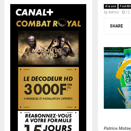
A la une
Foot Afr
by
Admin
12
SHARE
Patrice Motsep