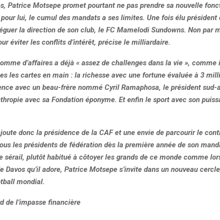
es, Patrice Motsepe promet pourtant ne pas prendre sa nouvelle fonct
our lui, le cumul des mandats a ses limites. Une fois élu président d
éguer la direction de son club, le FC Mamelodi Sundowns. Non par
 éviter les conflits d’intérêt, précise le milliardaire.
omme d’affaires a déjà « assez de challenges dans la vie », comme il 
s les cartes en main : la richesse avec une fortune évaluée à 3 mill
fluence avec un beau-frère nommé Cyril Ramaphosa, le président sud-a
nthropie avec sa Fondation éponyme. Et enfin le sport avec son puiss
ajoute donc la présidence de la CAF et une envie de parcourir le cont
ous les présidents de fédération dès la première année de son manda
ce sérail, plutôt habitué à côtoyer les grands de ce monde comme lo
 Davos qu’il adore, Patrice Motsepe s’invite dans un nouveau cercle
tball mondial.
d de l’impasse financière