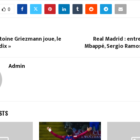
0
toine Griezmann joue, le
Real Madrid : entr
dix »
Mbappé, Sergio Ramos 
Admin
STS