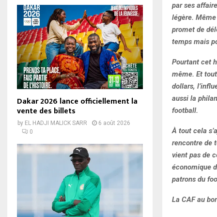
par ses affair
légère. Même p
promet de dél
temps mais pour
Pourtant cet h
même. Et toute
dollars, l’in
aussi la phila
Dakar 2026 lance officiellement la
vente des billets
football.
by
EL HADJI MALICK SARR
6 août 2026
À tout cela s’
0
rencontre de t
vient pas de 
économique de
patrons du foo
La CAF au bor