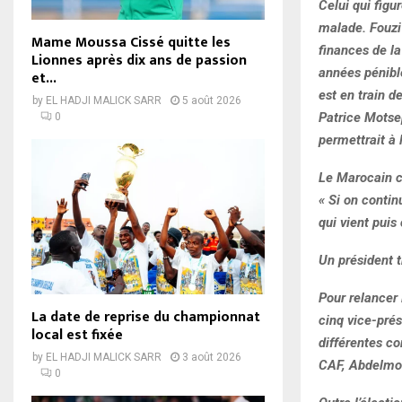
Celui qui figu
malade. Fouzi
Mame Moussa Cissé quitte les
finances de la
Lionnes après dix ans de passion
années pénible
et...
est en train d
by
EL HADJI MALICK SARR
5 août 2026
Patrice Motsep
0
permettrait à 
Le Marocain co
« Si on conti
qui vient puis
Un président t
Pour relancer 
La date de reprise du championnat
cinq vice-prés
local est fixée
différentes co
by
EL HADJI MALICK SARR
3 août 2026
CAF, Abdelmo
0