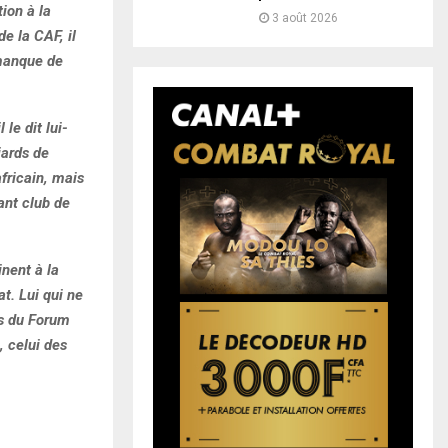
ion à la
3 août 2026
e la CAF, il
 manque de
le dit lui-
iards de
fricain, mais
ant club de
inent à la
t. Lui qui ne
rs du Forum
, celui des