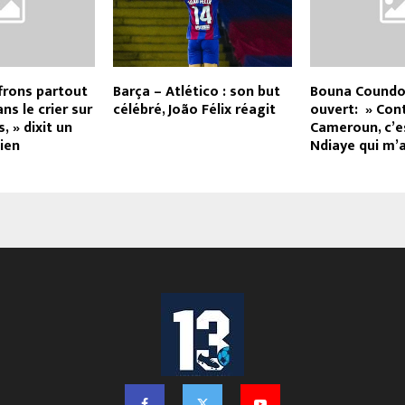
frons partout
Barça – Atlético : son but
Bouna Coundo
ns le crier sur
célébré, João Félix réagit
ouvert: » Cont
s, » dixit un
Cameroun, c’e
ien
Ndiaye qui m’a