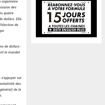
un organisme
mission des
rès quatre
e dollars. Elle
l’élection de
qui
s de dollars :
ant le mandat
a s’appuyer sur
entativité des
général) de la
s.