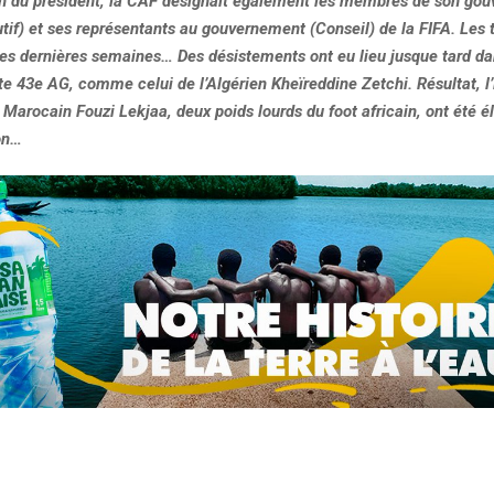
ion du président, la CAF désignait également les membres de son go
if) et ses représentants au gouvernement (Conseil) de la FIFA. Les t
ces dernières semaines… Des désistements ont eu lieu jusque tard dan
te 43e AG, comme celui de l’Algérien Kheïreddine Zetchi. Résultat, l
 Marocain Fouzi Lekjaa, deux poids lourds du foot africain, ont été él
on…