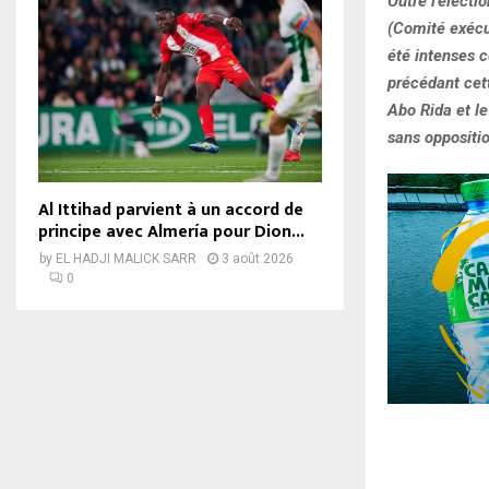
Outre l’élect
(Comité exécut
été intenses 
précédant cet
Abo Rida et le
sans oppositi
Al Ittihad parvient à un accord de
principe avec Almería pour Dion...
by
EL HADJI MALICK SARR
3 août 2026
0