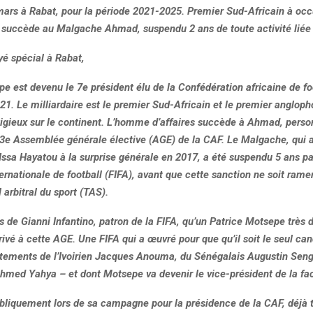
mars à Rabat, pour la période 2021-2025. Premier Sud-Africain à occ
re succède au Malgache Ahmad, suspendu 2 ans de toute activité liée 
yé spécial à Rabat,
e est devenu le 7e président élu de la Confédération africaine de fo
1. Le milliardaire est le premier Sud-Africain et le premier anglop
tigieux sur le continent. L’homme d’affaires succède à Ahmad, perso
43e Assemblée générale élective (AGE) de la CAF. Le Malgache, qui av
ssa Hayatou à la surprise générale en 2017, a été suspendu 5 ans pa
ernationale de football (FIFA), avant que cette sanction ne soit ram
 arbitral du sport (TAS).
s de Gianni Infantino, patron de la FIFA, qu’un Patrice Motsepe très 
rivé à cette AGE. Une FIFA qui a œuvré pour que qu’il soit le seul can
stements de l’Ivoirien Jacques Anouma, du Sénégalais Augustin Seng
hmed Yahya – et dont Motsepe va devenir le vice-président de la fac
ubliquement lors de sa campagne pour la présidence de la CAF, déjà 