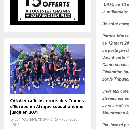
(CAF), ce 12 
le milliardai
De notre envo
Patrice Motsep
ce 12 mars 202
ce poste pres
durant cette 
Camerounais I
Fédération int
par le Tribunal
C’est aux côté
attendu est ar
CANAL+ rafle les droits des Coupes
d’Europe en Afrique subsaharienne
avec les dési
jusqu’en 2031
Mauritanien A
by
EL HADJI MALICK SARR
7 août 2026
Peu investi p
0