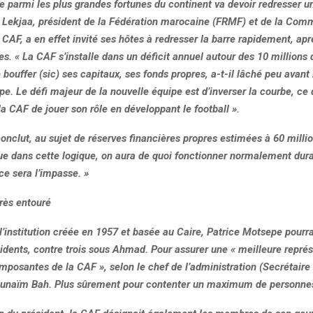
re parmi les plus grandes fortunes du continent va devoir redresser 
 Lekjaa, président de la Fédération marocaine (FRMF) et de la Com
 CAF, a en effet invité ses hôtes à redresser la barre rapidement, ap
s. « La CAF s’installe dans un déficit annuel autour des 10 millions d
e bouffer (sic) ses capitaux, ses fonds propres, a-t-il lâché peu avant 
e. Le défi majeur de la nouvelle équipe est d’inverser la courbe, ce 
la CAF de jouer son rôle en développant le football ».
nclut, au sujet de réserves financières propres estimées à 60 million
nue dans cette logique, on aura de quoi fonctionner normalement dur
 ce sera l’impasse. »
rès entouré
l’institution créée en 1957 et basée au Caire, Patrice Motsepe pourr
idents, contre trois sous Ahmad. Pour assurer une « meilleure représ
mposantes de la CAF », selon le chef de l’administration (Secrétaire 
unaïm Bah. Plus sûrement pour contenter un maximum de personne