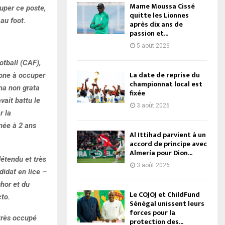
Mame Moussa Cissé
uper ce poste,
quitte les Lionnes
au foot.
après dix ans de
passion et...
5 août 2026
otball (CAF),
La date de reprise du
hone à occuper
championnat local est
na non grata
fixée
ait battu le
3 août 2026
r la
enée à 2 ans
Al Ittihad parvient à un
accord de principe avec
Almería pour Dion...
détendu et très
3 août 2026
didat en lice –
hor et du
Le COJOJ et ChildFund
to.
Sénégal unissent leurs
forces pour la
très occupé
protection des...