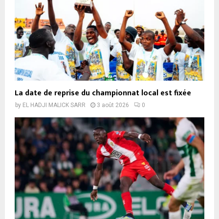
La date de reprise du championnat local est fixée
by
EL HADJI MALICK SARR
3 août 2026
0