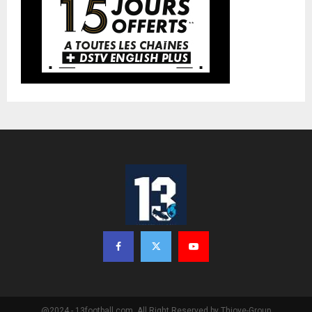
@2024 - 13football.com. All Right Reserved by Thioye-Group