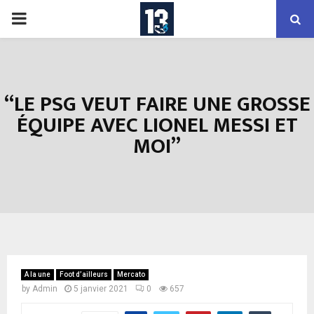
PRIMARY
MENU
“LE PSG VEUT FAIRE UNE GROSSE
ÉQUIPE AVEC LIONEL MESSI ET
MOI”
A la une
Foot d’ailleurs
Mercato
by
Admin
5 janvier 2021
0
657