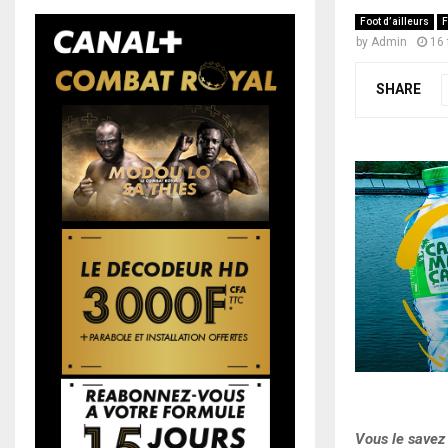
Foot d’ailleurs
F
by
Admin
16 
SHARE
Vous le savez