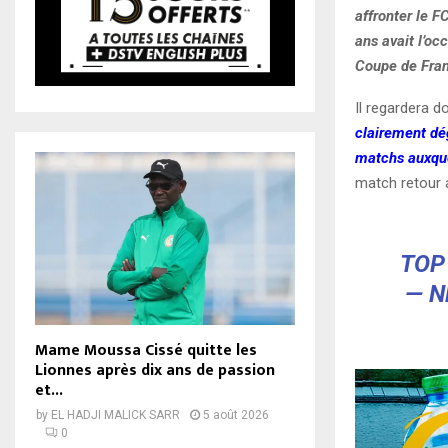
affronter le F
ans avait l’oc
Coupe de Fran
Il regardera 
clairement dég
matchs auxquel
match retour 
TOP
— N
Mame Moussa Cissé quitte les
Lionnes après dix ans de passion
et...
by
EL HADJI MALICK SARR
5 août 2026
0