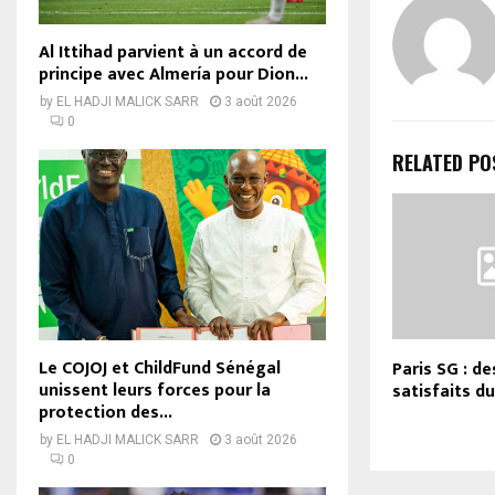
Al Ittihad parvient à un accord de
principe avec Almería pour Dion...
by
EL HADJI MALICK SARR
3 août 2026
0
RELATED PO
Le COJOJ et ChildFund Sénégal
Paris SG : d
unissent leurs forces pour la
satisfaits d
protection des...
by
EL HADJI MALICK SARR
3 août 2026
0