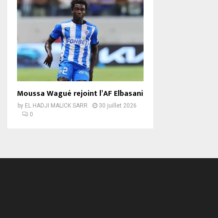
Moussa Wagué rejoint l’AF Elbasani
by
EL HADJI MALICK SARR
30 juillet 2026
0