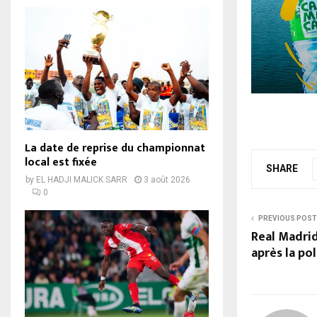
La date de reprise du championnat
local est fixée
SHARE
by
EL HADJI MALICK SARR
3 août 2026
0
PREVIOUS POST
Real Madrid
après la p