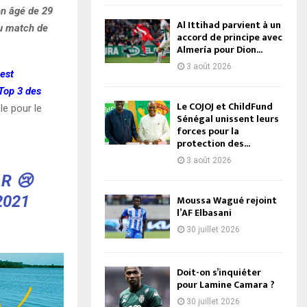
en âgé de 29
Al Ittihad parvient à un
du match de
accord de principe avec
Almería pour Dion...
3 août 2026
 est
«Top 3 des
Le COJOJ et ChildFund
le pour le
Sénégal unissent leurs
forces pour la
protection des...
3 août 2026
R 😢
2021
Moussa Wagué rejoint
l’AF Elbasani
30 juillet 2026
Doit-on s’inquiéter
pour Lamine Camara ?
30 juillet 2026