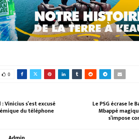
0
 : Vinicius s’est excusé
Le PSG écrase le B
olémique du téléphone
Mbappé magique
s’impose co
Admin