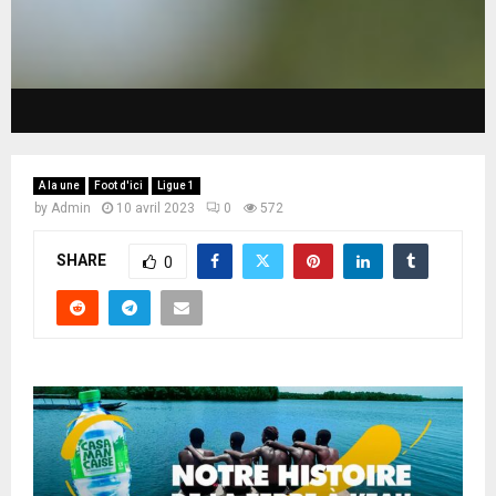
A la une
Foot d'ici
Ligue 1
by
Admin
10 avril 2023
0
572
SHARE
0