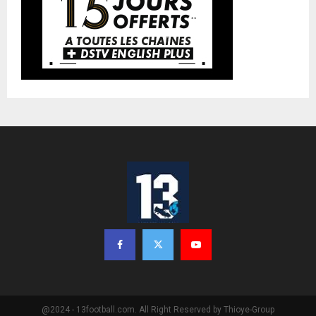
@2024 - 13football.com. All Right Reserved by Thioye-Group