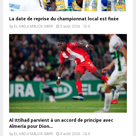
La date de reprise du championnat local est fixée
by
EL HADJI MALICK SARR
3 août 2026
0
Al Ittihad parvient à un accord de principe avec
Almería pour Dion...
by
EL HADJI MALICK SARR
3 août 2026
0