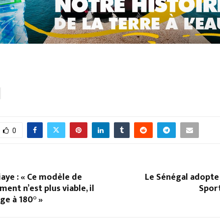
0
aye : « Ce modèle de
Le Sénégal adopte
ent n’est plus viable, il
Sport
age à 180° »