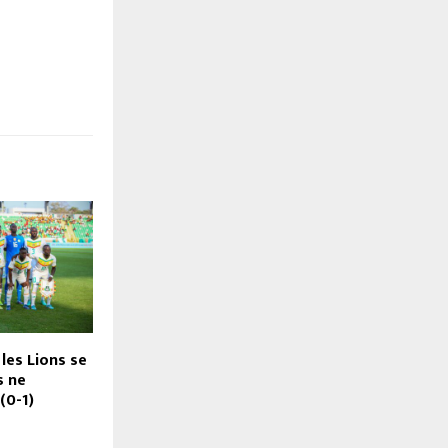
 les Lions se
s ne
(0-1)