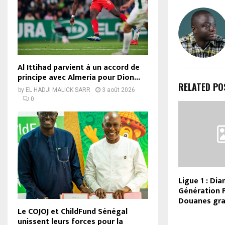
Al Ittihad parvient à un accord de
principe avec Almería pour Dion...
RELATED PO
by
EL HADJI MALICK SARR
3 août 2026
0
Ligue 1 : Di
Génération 
Douanes gr
Le COJOJ et ChildFund Sénégal
unissent leurs forces pour la