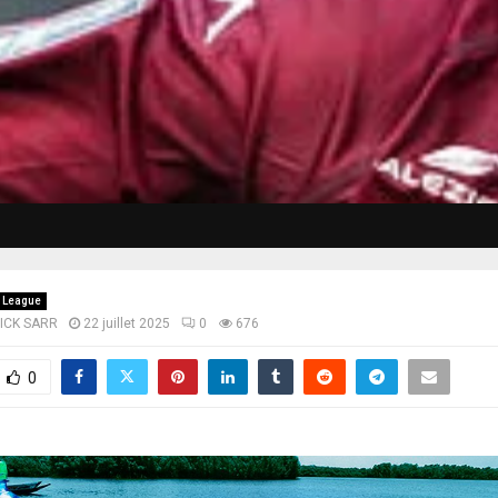
 League
LICK SARR
22 juillet 2025
0
676
0