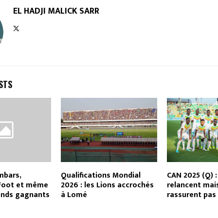
EL HADJI MALICK SARR
STS
ambars,
Qualifications Mondial
CAN 2025 (Q) :
Foot et même
2026 : les Lions accrochés
relancent mai
ands gagnants
à Lomé
rassurent pas 