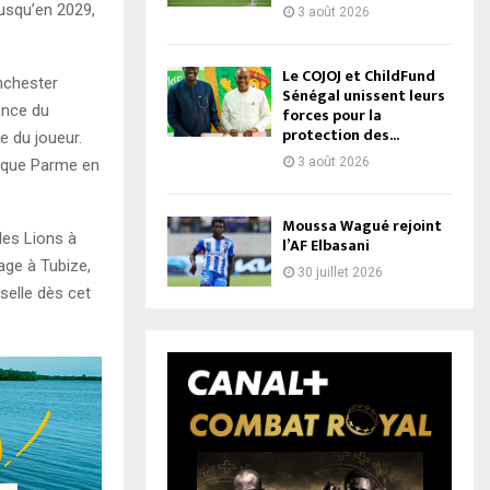
jusqu’en 2029,
3 août 2026
Le COJOJ et ChildFund
nchester
Sénégal unissent leurs
ance du
forces pour la
protection des...
 du joueur.
3 août 2026
 que Parme en
Moussa Wagué rejoint
les Lions à
l’AF Elbasani
age à Tubize,
30 juillet 2026
oselle dès cet