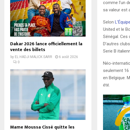
comme l’un de
sa valeur est 
Selon
L’Équip
United et le B
Sénégal. Ces 
Dakar 2026 lance officiellement la
D’autres clu
vente des billets
Serie B italien
by
EL HADJI MALICK SARR
6 août 2026
0
Néo-internati
seulement 16 a
en Belgique. M
été.
Mame Moussa Cissé quitte les