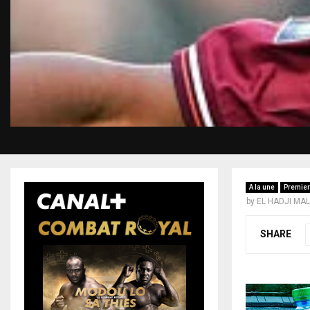
A la une
Premier
by
EL HADJI MA
SHARE