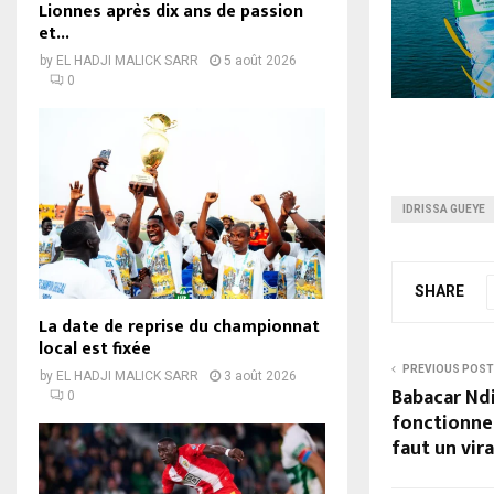
Lionnes après dix ans de passion
et...
by
EL HADJI MALICK SARR
5 août 2026
0
IDRISSA GUEYE
SHARE
La date de reprise du championnat
local est fixée
PREVIOUS POST
by
EL HADJI MALICK SARR
3 août 2026
Babacar Ndi
0
fonctionnem
faut un vir