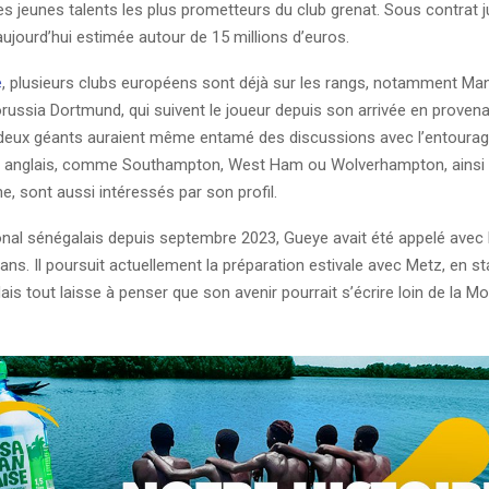
s jeunes talents les plus prometteurs du club grenat. Sous contrat 
aujourd’hui estimée autour de 15 millions d’euros.
e
, plusieurs clubs européens sont déjà sur les rangs, notamment Ma
orussia Dortmund, qui suivent le joueur depuis son arrivée en proven
deux géants auraient même entamé des discussions avec l’entourage
bs anglais, comme Southampton, West Ham ou Wolverhampton, ainsi
ne, sont aussi intéressés par son profil.
onal sénégalais depuis septembre 2023, Gueye avait été appelé avec 
ns. Il poursuit actuellement la préparation estivale avec Metz, en st
ais tout laisse à penser que son avenir pourrait s’écrire loin de la M