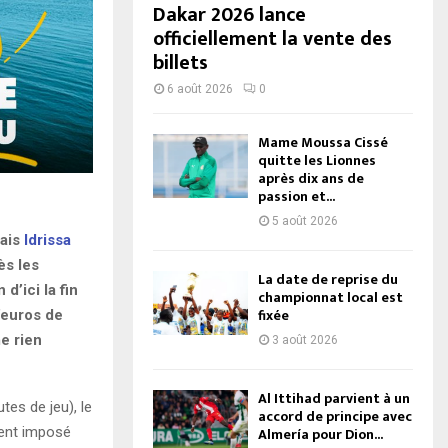
Dakar 2026 lance
officiellement la vente des
billets
6 août 2026
0
Mame Moussa Cissé
quitte les Lionnes
après dix ans de
passion et...
5 août 2026
lais
Idrissa
ès les
La date de reprise du
d’ici la fin
championnat local est
fixée
’euros de
e rien
3 août 2026
Al Ittihad parvient à un
tes de jeu), le
accord de principe avec
ment imposé
Almería pour Dion...