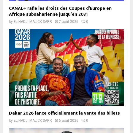
CANAL+ rafle les droits des Coupes d’Europe en
Afrique subsaharienne jusqu’en 2031
by
EL HADJI MALICK SARR
7 août 2026
0
Dakar 2026 lance officiellement la vente des billets
by
EL HADJI MALICK SARR
6 août 2026
0