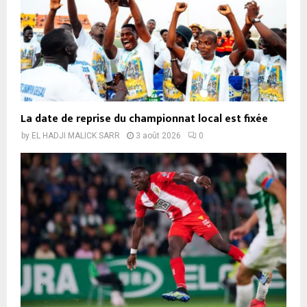
La date de reprise du championnat local est fixée
by
EL HADJI MALICK SARR
3 août 2026
0