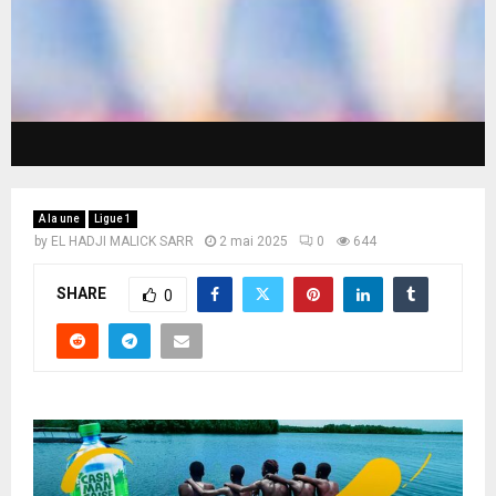
A la une
Ligue 1
by
EL HADJI MALICK SARR
2 mai 2025
0
644
SHARE
0