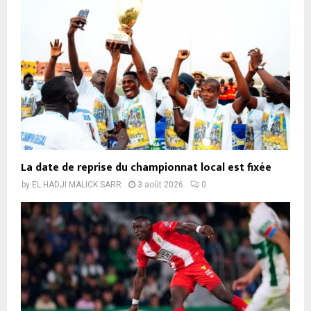
La date de reprise du championnat local est fixée
by
EL HADJI MALICK SARR
3 août 2026
0