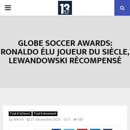
PRIMARY
MENU
GLOBE SOCCER AWARDS:
RONALDO ÉLU JOUEUR DU SIÈCLE,
LEWANDOWSKI RÉCOMPENSÉ
Foot d’ailleurs
Foot Evénement
by
Admin
27 décembre 2020
0
587