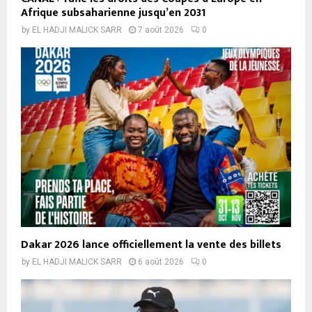
Afrique subsaharienne jusqu’en 2031
by
EL HADJI MALICK SARR
7 août 2026
0
Dakar 2026 lance officiellement la vente des billets
by
EL HADJI MALICK SARR
6 août 2026
0