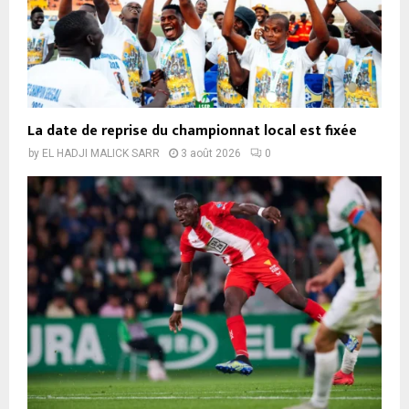
La date de reprise du championnat local est fixée
by
EL HADJI MALICK SARR
3 août 2026
0