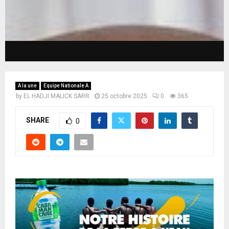
A la une
Equipe Nationale A
by
EL HADJI MALICK SARR
25 octobre 2025
0
365
SHARE
0