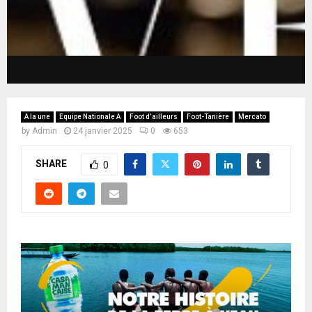
A la une
Equipe Nationale A
Foot d’ailleurs
Foot-Tanière
Mercato
by
Admin
24 janvier 2025
0
653
SHARE
0