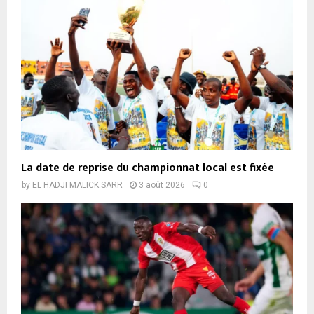
La date de reprise du championnat local est fixée
by
EL HADJI MALICK SARR
3 août 2026
0