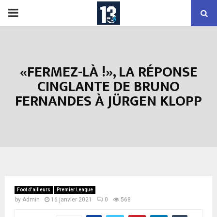
PRIMARY
MENU
«FERMEZ-LÀ !», LA RÉPONSE
CINGLANTE DE BRUNO
FERNANDES À JÜRGEN KLOPP
Foot d’ailleurs
Premier League
by
Admin
16 janvier 2021
0
568