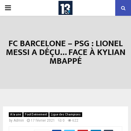
PRIMARY
MENU
FC BARCELONE – PSG : LIONEL
MESSI A DÉÇU… FACE À KYLIAN
MBAPPÉ
A la une
Foot Evénement
Ligue des Champions
by
Admin
17 février 2021
0
622