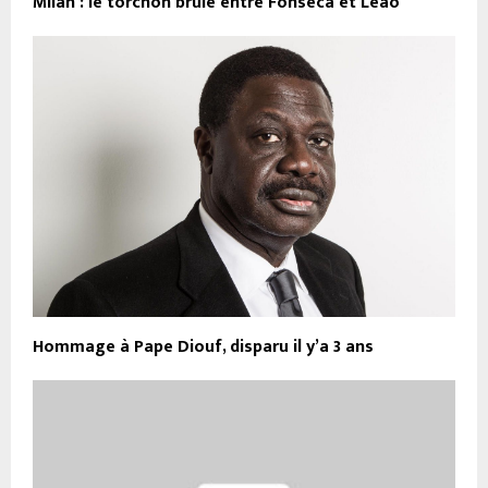
Milan : le torchon brûle entre Fonseca et Leão
Hommage à Pape Diouf, disparu il y’a 3 ans