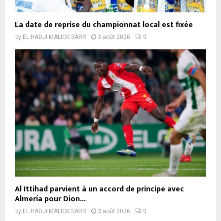
La date de reprise du championnat local est fixée
by
EL HADJI MALICK SARR
3 août 2026
0
Al Ittihad parvient à un accord de principe avec
Almería pour Dion...
by
EL HADJI MALICK SARR
3 août 2026
0