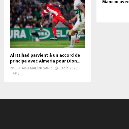
Mancini avec
Al Ittihad parvient à un accord de
principe avec Almería pour Dion...
by
EL HADJI MALICK SARR
3 août 2026
0