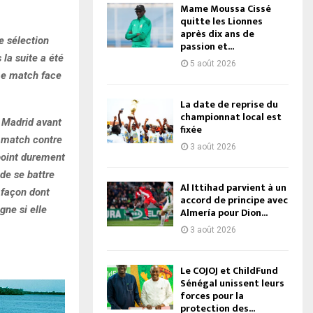
Mame Moussa Cissé
quitte les Lionnes
après dix ans de
e sélection
passion et...
 la suite a été
5 août 2026
me match face
La date de reprise du
championnat local est
l Madrid avant
fixée
e match contre
3 août 2026
 point durement
 de se battre
Al Ittihad parvient à un
a façon dont
accord de principe avec
gne si elle
Almería pour Dion...
3 août 2026
Le COJOJ et ChildFund
Sénégal unissent leurs
forces pour la
protection des...