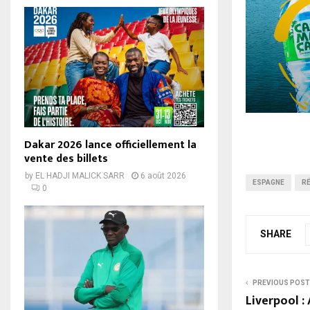
Dakar 2026 lance officiellement la
vente des billets
by
EL HADJI MALICK SARR
6 août 2026
ESPAGNE
RÉ
0
SHARE
PREVIOUS POST
Liverpool 