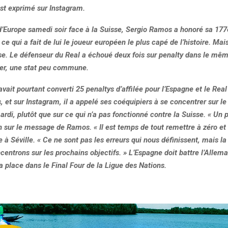
est exprimé sur Instagram.
d’Europe samedi soir face à la Suisse, Sergio Ramos a honoré sa 177
 ce qui a fait de lui le joueur européen le plus capé de l’histoire. Mais
se. Le défenseur du Real a échoué deux fois sur penalty dans le mê
r, une stat peu commune.
vait pourtant converti 25 penaltys d’affilée pour l’Espagne et le Rea
, et sur Instagram, il a appelé ses coéquipiers à se concentrer sur l
rdi, plutôt que sur ce qui n’a pas fonctionné contre la Suisse. « Un
on sur le message de Ramos. « Il est temps de tout remettre à zéro et
re à Séville. « Ce ne sont pas les erreurs qui nous définissent, mais l
entrons sur les prochains objectifs. » L’Espagne doit battre l’Allema
a place dans le Final Four de la Ligue des Nations.