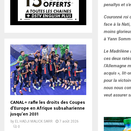
penaltys et s’
Couronné roi 
face à la Nati,
moins glorieu
à Yann Somme
Le Madrilène a
ces deux ratés
l’Allemagne ma
acquis », lit-
pour la victoi
nous nous conc
veut assurer s
CANAL+ rafle les droits des Coupes
d’Europe en Afrique subsaharienne
jusqu’en 2031
by
EL HADJI MALICK SARR
7 août 2026
0