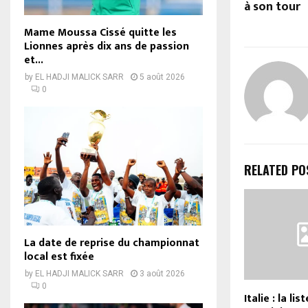
à son tour
Mame Moussa Cissé quitte les
Lionnes après dix ans de passion
et...
by
EL HADJI MALICK SARR
5 août 2026
0
RELATED PO
La date de reprise du championnat
local est fixée
by
EL HADJI MALICK SARR
3 août 2026
0
Italie : la li