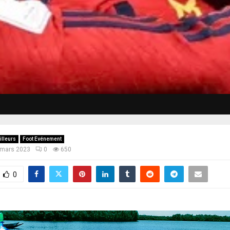
illeurs
Foot Evénement
 mars 2023
0
650
0