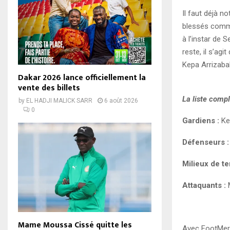
Il faut déjà n
blessés comme 
à l’instar de 
reste, il s’ag
Kepa Arrizaba
Dakar 2026 lance officiellement la
vente des billets
La liste compl
by
EL HADJI MALICK SARR
6 août 2026
0
Gardiens :
Kep
Défenseurs :
Milieux de ter
Attaquants :
M
Mame Moussa Cissé quitte les
Avec FootMer