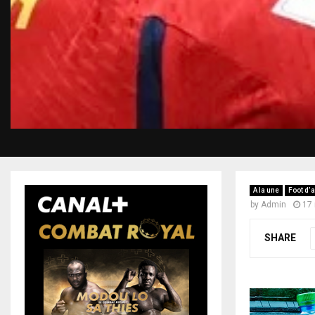
A la une
Foot d’a
by
Admin
17
SHARE