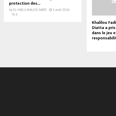
protection des...
by
EL HADJI MALICK SARR
3 août 2026
0
Khalilou Fadi
Diatta a pris
dans le jeu 
responsabili