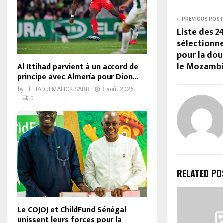
PREVIOUS POST
Liste des 2
sélectionne
pour la dou
le Mozamb
Al Ittihad parvient à un accord de
principe avec Almería pour Dion...
by
EL HADJI MALICK SARR
3 août 2026
0
RELATED PO
Le COJOJ et ChildFund Sénégal
unissent leurs forces pour la