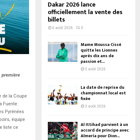
Dakar 2026 lance
officiellement la vente des
billets
6 août 2026
0
Mame Moussa Cissé
quitte les Lionnes
après dix ans de
passion et...
5 août 2026
a première
La date de reprise du
championnat local est
le de la Coupe
fixée
la Fuente.
3 août 2026
des Pyrénées
poirs, équipe
Al Ittihad parvient à un
e liste ce
accord de principe avec
Almería pour Dion...