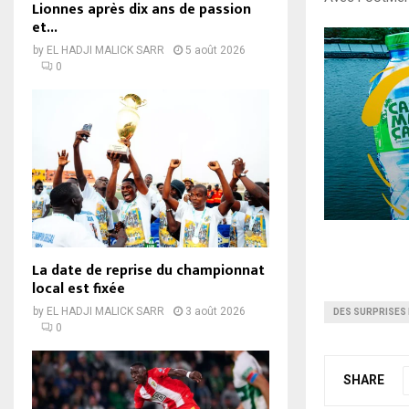
Lionnes après dix ans de passion
et...
by
EL HADJI MALICK SARR
5 août 2026
0
La date de reprise du championnat
local est fixée
by
EL HADJI MALICK SARR
3 août 2026
DES SURPRISES
0
SHARE