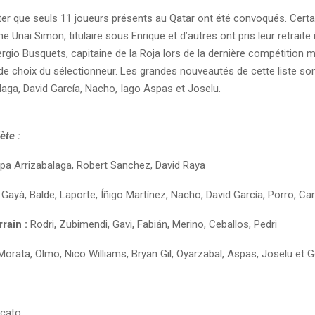
oter que seuls 11 joueurs présents au Qatar ont été convoqués. Cert
Unai Simon, titulaire sous Enrique et d’autres ont pris leur retraite 
Sergio Busquets, capitaine de la Roja lors de la dernière compétition m
it de choix du sélectionneur. Les grandes nouveautés de cette liste s
laga, David García, Nacho, Iago Aspas et Joselu.
ète :
a Arrizabalaga, Robert Sanchez, David Raya
Gayà, Balde, Laporte, Íñigo Martínez, Nacho, David García, Porro, Car
rain :
Rodri, Zubimendi, Gavi, Fabián, Merino, Ceballos, Pedri
orata, Olmo, Nico Williams, Bryan Gil, Oyarzabal, Aspas, Joselu et
cato