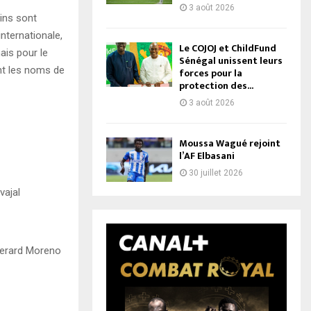
3 août 2026
ains sont
internationale,
Le COJOJ et ChildFund
ais pour le
Sénégal unissent leurs
ont les noms de
forces pour la
protection des...
3 août 2026
Moussa Wagué rejoint
l’AF Elbasani
30 juillet 2026
vajal
 Gerard Moreno