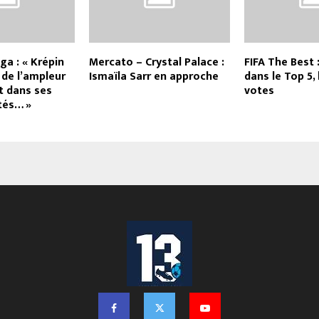
ga : « Krépin
Mercato – Crystal Palace :
FIFA The Best 
 de l’ampleur
Ismaïla Sarr en approche
dans le Top 5, 
et dans ses
votes
tés… »