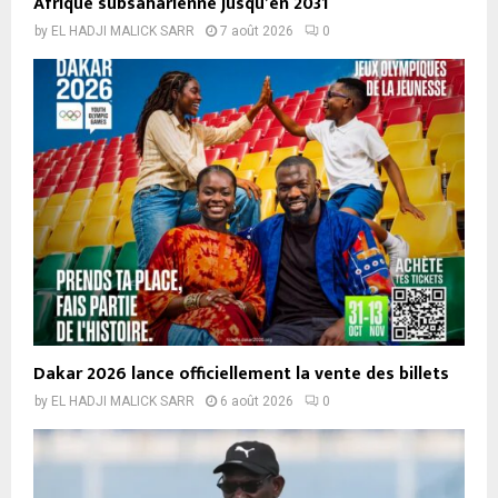
Afrique subsaharienne jusqu’en 2031
by
EL HADJI MALICK SARR
7 août 2026
0
Dakar 2026 lance officiellement la vente des billets
by
EL HADJI MALICK SARR
6 août 2026
0