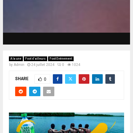
A la une
Foot d’ailleurs
Foot Evénement
by
Admin
24 juillet 2024
0
1024
SHARE
0