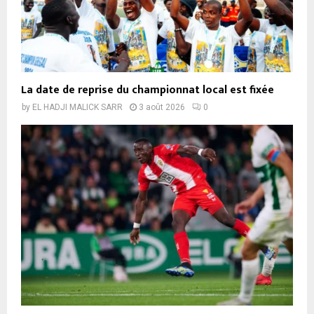
La date de reprise du championnat local est fixée
by
EL HADJI MALICK SARR
3 août 2026
0