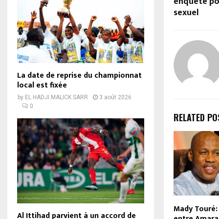
enquête po
sexuel
La date de reprise du championnat
local est fixée
by
EL HADJI MALICK SARR
3 août 2026
0
RELATED PO
Mady Touré: 
Al Ittihad parvient à un accord de
entre Amara