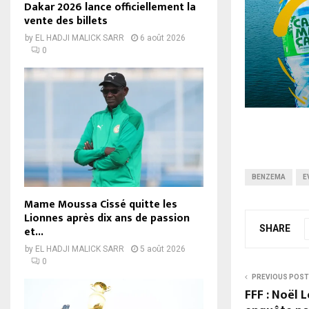
Dakar 2026 lance officiellement la
vente des billets
by
EL HADJI MALICK SARR
6 août 2026
0
BENZEMA
E
Mame Moussa Cissé quitte les
Lionnes après dix ans de passion
SHARE
et...
by
EL HADJI MALICK SARR
5 août 2026
0
PREVIOUS POST
FFF : Noël 