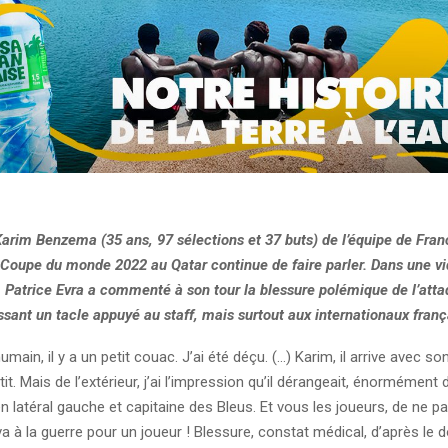
arim Benzema (35 ans, 97 sélections et 37 buts) de l’équipe de Fran
a Coupe du monde 2022 au Qatar continue de faire parler. Dans une v
, Patrice Evra a commenté à son tour la blessure polémique de l’att
ssant un tacle appuyé au staff, mais surtout aux internationaux franç
umain, il y a un petit couac. J’ai été déçu. (…) Karim, il arrive avec son 
etit. Mais de l’extérieur, j’ai l’impression qu’il dérangeait, énormément
en latéral gauche et capitaine des Bleus. Et vous les joueurs, de ne pas
 à la guerre pour un joueur ! Blessure, constat médical, d’après le 