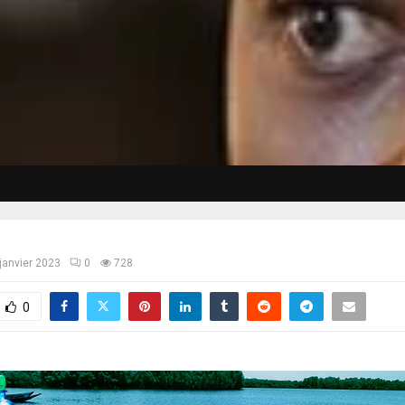
janvier 2023
0
728
0