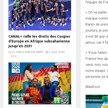
l’équipe de Fr
« On va parler 
marque contre 
Karim de prend
joueurs, je pe
CANAL+ rafle les droits des Coupes
s’est dit que o
d’Europe en Afrique subsaharienne
jaloux, car il f
jusqu’en 2031
« Vous faites
by
EL HADJI MALICK SARR
7 août 2026
0
France leur ap
venir, non, vo
notre équipe. 
personne se ba
Maxifoot