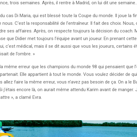
ance, trois semaines. Après, il rentre à Madrid, on lui dit une semaine
du cas Di Maria, qui est blessé toute la Coupe du monde. Il joue la fina
nous. C’est la responsabilité de l’entraîneur. Il fait des choix. Nous, 
re ses affaires. Après, on respecte toujours la décision du coach. 
nse que Didier met toujours l’équipe avant un joueur. En prenant cette 
ui, c’est médical, mais il se dit aussi que vous les joueurs, certains é
aisait de l’ombre. »
 la même erreur que les champions du monde 98 qui pensaient que l’
partenait. Elle appartient à tout le monde. Vous voulez décider de qui 
us allez faire la même erreur, vous n’avez pas besoin de ça. On a le B
Si j’étais encore là, on aurait même attendu Karim avant de manger. J
ttre », a clamé Evra.