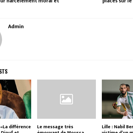
ur harcèlement moral et
placés sur l
Admin
STS
«La différence
Le message très
Lille : Nabil B
 Diouf et
émouvant de Moussa
victime d’un m