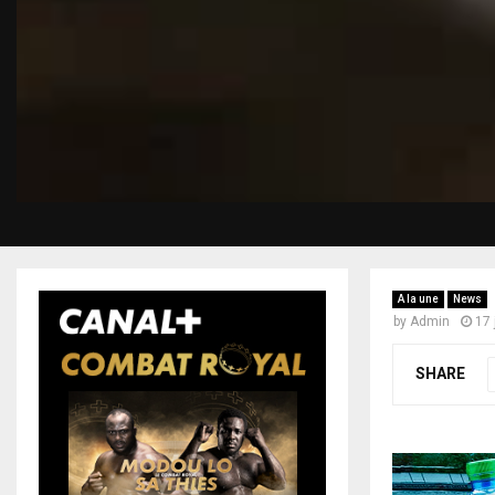
A la une
News
by
Admin
17 
SHARE