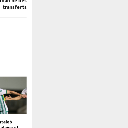
e marché des
transferts
entaleb
alaise et