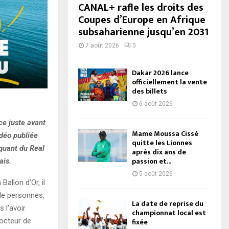
CANAL+ rafle les droits des
Coupes d’Europe en Afrique
subsaharienne jusqu’en 2031
7 août 2026
0
Dakar 2026 lance
officiellement la vente
des billets
6 août 2026
ce juste avant
Mame Moussa Cissé
idéo publiée
quitte les Lionnes
aquant du Real
après dix ans de
passion et...
ais.
5 août 2026
Ballon d’Or, il
 de personnes,
La date de reprise du
 l’avoir
championnat local est
docteur de
fixée