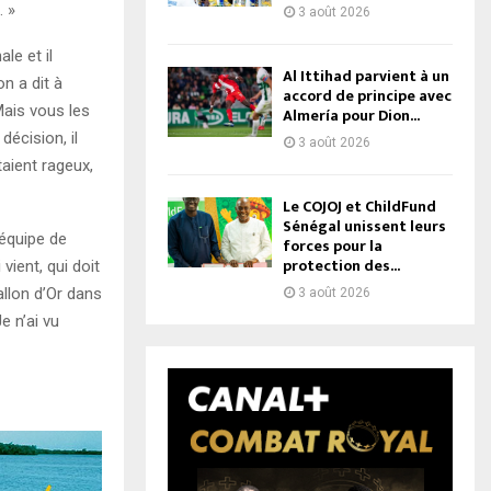
… »
3 août 2026
le et il
Al Ittihad parvient à un
on a dit à
accord de principe avec
Mais vous les
Almería pour Dion...
décision, il
3 août 2026
taient rageux,
Le COJOJ et ChildFund
Sénégal unissent leurs
équipe de
forces pour la
protection des...
vient, qui doit
allon d’Or dans
3 août 2026
e n’ai vu