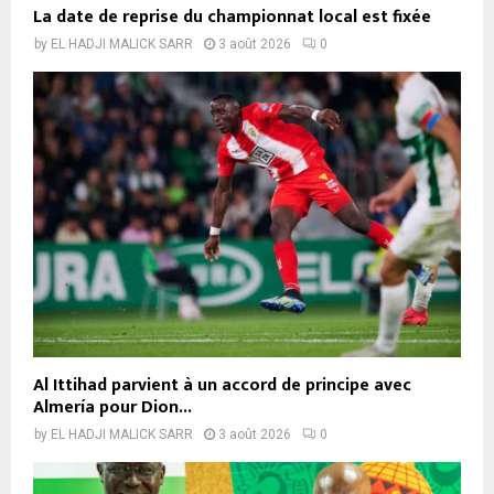
La date de reprise du championnat local est fixée
by
EL HADJI MALICK SARR
3 août 2026
0
Al Ittihad parvient à un accord de principe avec
Almería pour Dion...
by
EL HADJI MALICK SARR
3 août 2026
0