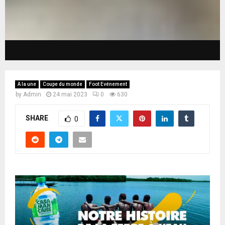
A la une
Coupe du monde
Foot Evénement
by
Admin
24 mai 2023
0
630
SHARE
0