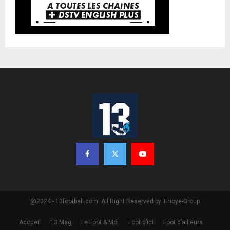
@2024 - 13football.com. All Right Reserved by Thioye-Group
Accueil
13 Mag
Le Foot & Moi
Foot d’ici
Foot d’ailleurs