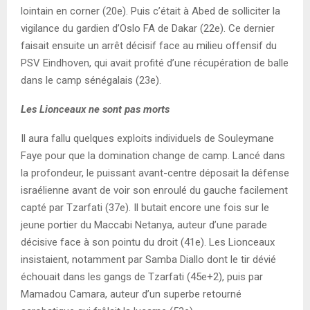
lointain en corner (20e). Puis c’était à Abed de solliciter la
vigilance du gardien d’Oslo FA de Dakar (22e). Ce dernier
faisait ensuite un arrêt décisif face au milieu offensif du
PSV Eindhoven, qui avait profité d’une récupération de balle
dans le camp sénégalais (23e).
Les Lionceaux ne sont pas morts
Il aura fallu quelques exploits individuels de Souleymane
Faye pour que la domination change de camp. Lancé dans
la profondeur, le puissant avant-centre déposait la défense
israélienne avant de voir son enroulé du gauche facilement
capté par Tzarfati (37e). Il butait encore une fois sur le
jeune portier du Maccabi Netanya, auteur d’une parade
décisive face à son pointu du droit (41e). Les Lionceaux
insistaient, notamment par Samba Diallo dont le tir dévié
échouait dans les gangs de Tzarfati (45e+2), puis par
Mamadou Camara, auteur d’un superbe retourné