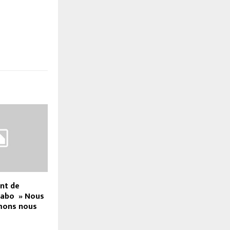
int de
abo » Nous
mons nous