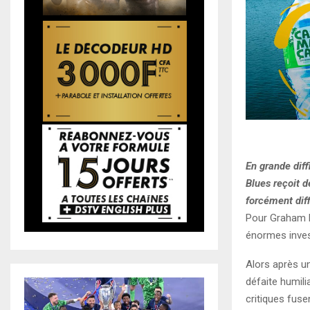
En grande diff
Blues reçoit 
forcément diff
Pour Graham P
énormes inves
Alors après u
défaite humili
critiques fuse