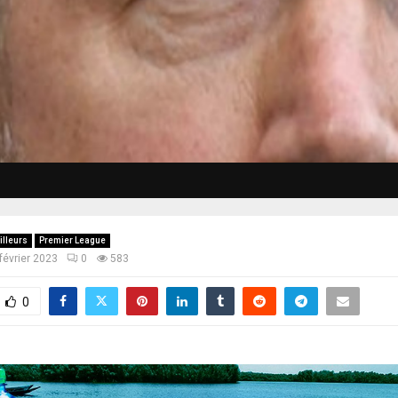
illeurs
Premier League
février 2023
0
583
0