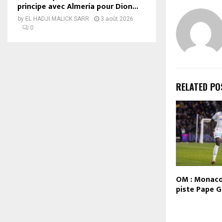
principe avec Almería pour Dion...
by
EL HADJI MALICK SARR
3 août 2026
0
RELATED PO
OM : Monaco
piste Pape 