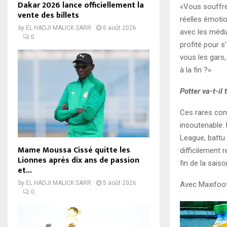
Dakar 2026 lance officiellement la
«
Vous souffre
vente des billets
réelles émotio
by
EL HADJI MALICK SARR
6 août 2026
avec les média
0
profité pour s
vous les gars,
à la fin ?
»
Potter va-t-il 
Ces rares conf
insoutenable. 
League, battu
Mame Moussa Cissé quitte les
difficilement 
Lionnes après dix ans de passion
fin de la sais
et...
by
EL HADJI MALICK SARR
5 août 2026
Avec Maxifoo
0