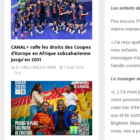
Les enfants d
Pire encore, P
même menacé 
«
J’ai reçu que
CANAL+ rafle les droits des Coupes
mes enfants, 
d’Europe en Afrique subsaharienne
messages n’af
jusqu’en 2031
famille commen
by
EL HADJI MALICK SARR
7 août 2026
0
Le manager en
«
(…) Ce n’est 
votre personnal
mais loin d’êt
eux et ils son
Brighton. Mai
mois, mis à pa