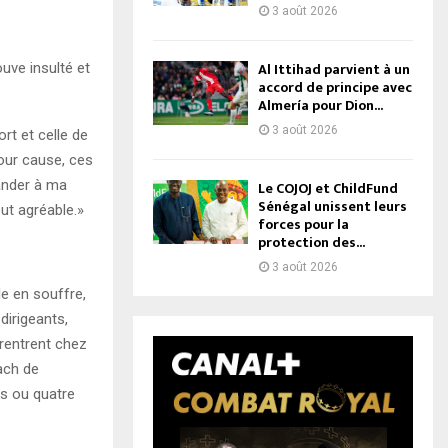
3 août 2026
Al Ittihad parvient à un
uve insulté et
accord de principe avec
Almería pour Dion...
3 août 2026
rt et celle de
our cause, ces
ander à ma
Le COJOJ et ChildFund
Sénégal unissent leurs
ut agréable.
»
forces pour la
protection des...
3 août 2026
le en souffre,
dirigeants,
rentrent chez
ach de
is ou quatre