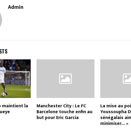
Admin
STS
 maintient la
Manchester City : Le FC
La mise au po
Gueye
Barcelone touche enfin au
Youssoupha D
but pour Eric Garcia
sénégalais ai
minimiser… »