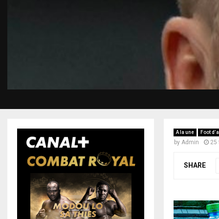
A la une
Foot d’a
by
Admin
25 
SHARE