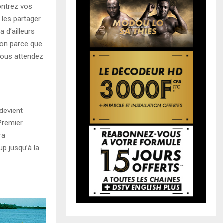
ontrez vos
 les partager
 d’ailleurs
ion parce que
 vous attendez
 devient
Premier
ra
up jusqu’à la