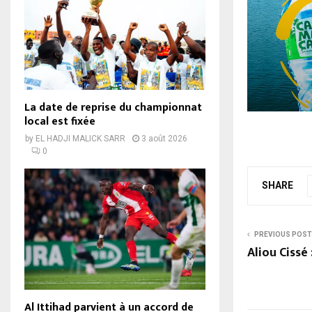
La date de reprise du championnat
local est fixée
by
EL HADJI MALICK SARR
3 août 2026
0
SHARE
PREVIOUS POST
Aliou Cissé 
Al Ittihad parvient à un accord de