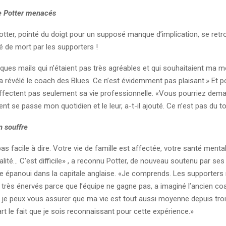
e Potter menacés
otter, pointé du doigt pour un supposé manque d’implication, se retro
de mort par les supporters !
lques mails qui n’étaient pas très agréables et qui souhaitaient ma mo
a révélé le coach des Blues. Ce n’est évidemment pas plaisant.
» Et p
fectent pas seulement sa vie professionnelle. «
Vous pourriez dem
t se passe mon quotidien et le leur, a-t-il ajouté. Ce n’est pas du to
 souffre
pas facile à dire. Votre vie de famille est affectée, votre santé menta
ité… C’est difficile
» , a reconnu Potter, de nouveau soutenu par ses 
re épanoui dans la capitale anglaise. «
Je comprends. Les supporters 
t très énervés parce que l’équipe ne gagne pas, a imaginé l’ancien co
s je peux vous assurer que ma vie est tout aussi moyenne depuis tro
rt le fait que je sois reconnaissant pour cette expérience.
»