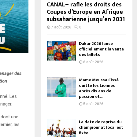
CANAL+ rafle les droits des
Coupes d’Europe en Afrique
subsaharienne jusqu’en 2031
7 août 2026
0
Dakar 2026 lance
officiellement la vente
des billets
6 août 2026
manager des
Mame Moussa Cissé
tion
quitte les Lionnes
après dix ans de
passion et...
nné. Les
nager.
5 août 2026
 dont une
La date de reprise du
rnier, les
championnat local est
fixée