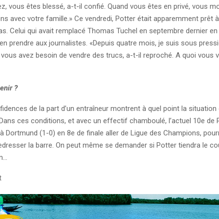
z, vous êtes blessé, a-t-il confié. Quand vous êtes en privé, vous m
ns avec votre famille.
» Ce vendredi, Potter était apparemment prêt à
s. Celui qui avait remplacé Thomas Tuchel en septembre dernier en a
’en prendre aux journalistes. «
Depuis quatre mois, je suis sous press
 vous avez besoin de vendre des trucs, a-t-il reproché. A quoi vous
tenir ?
idences de la part d’un entraîneur montrent à quel point la situation
Dans ces conditions, et avec un effectif chamboulé, l’actuel 10e de 
 à Dortmund (1-0) en 8e de finale aller de Ligue des Champions, pour
redresser la barre. On peut même se demander si Potter tiendra le co
on…
t