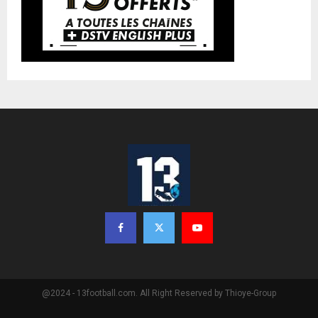
@2024 - 13football.com. All Right Reserved by Thioye-Group