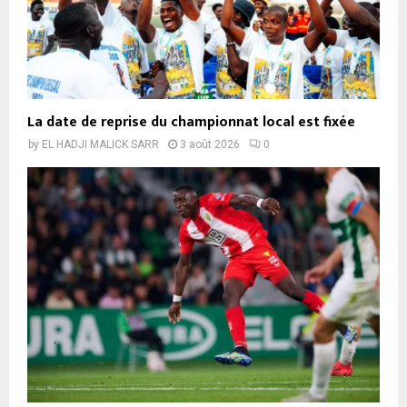
La date de reprise du championnat local est fixée
by
EL HADJI MALICK SARR
3 août 2026
0