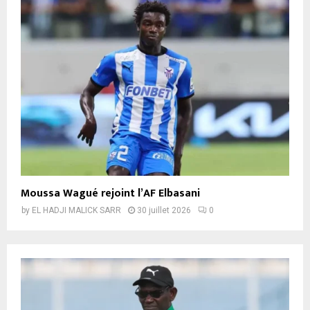
Moussa Wagué rejoint l’AF Elbasani
by
EL HADJI MALICK SARR
30 juillet 2026
0