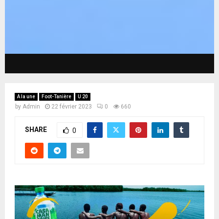
A la une
Foot-Tanière
U 20
by
Admin
22 février 2023
0
660
SHARE
0