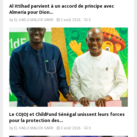
Al Ittihad parvient à un accord de principe avec
Almería pour Dion...
by
EL HADJI MALICK SARR
3 août 2026
0
Le COJOJ et ChildFund Sénégal unissent leurs forces
pour la protection des...
by
EL HADJI MALICK SARR
3 août 2026
0