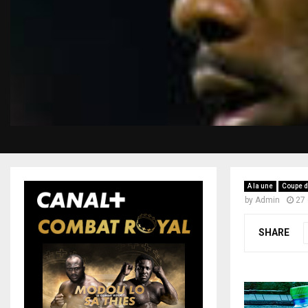
A la une
Coupe d
by
Admin
27
SHARE