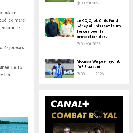
3 août 2026
usculaire
Le COJOJ et ChildFund
qué, ce mardi,
Sénégal unissent leurs
 entamé le
forces pour la
protection des...
3 août 2026
es 27 joueurs
Moussa Wagué rejoint
l’AF Elbasani
uinée. Le 15
30 juillet 2026
re les