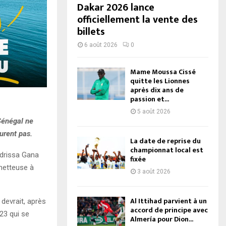
Dakar 2026 lance
officiellement la vente des
billets
6 août 2026
0
Mame Moussa Cissé
quitte les Lionnes
après dix ans de
passion et...
5 août 2026
 Sénégal ne
urent pas.
La date de reprise du
championnat local est
Idrissa Gana
fixée
ometteuse à
3 août 2026
Al Ittihad parvient à un
devrait, après
accord de principe avec
23 qui se
Almería pour Dion...