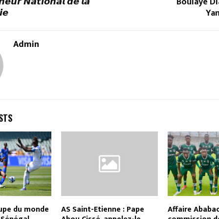
𝙣𝙚𝙪𝙧 𝙉𝙖𝙩𝙞𝙤𝙣𝙖𝙡 𝙙𝙚 𝙡𝙖
Boulaye Di
𝙞𝙚
Ya
Admin
STS
upe du monde
AS Saint-Etienne : Pape
Affaire Ababac