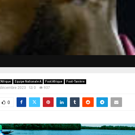
'Afrique
Equipe Nationale A
Foot Afrique
Foot-Tanière
 décembre 2023
0
937
0