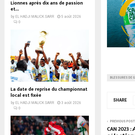
Lionnes après dix ans de passion
et...
by
EL HADJI MALICK SARR
5 août 2026
0
BLESSURES DE G
La date de reprise du championnat
local est fixée
SHARE
by
EL HADJI MALICK SARR
3 août 2026
0
PREVIOUS POST
CAN 2023 : 𝘼