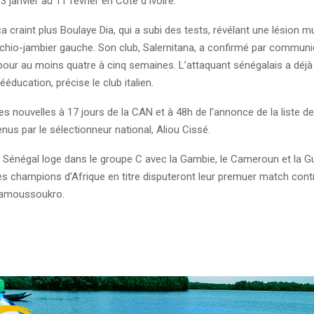
3 janvier au 11 février en Côte d’Ivoire.
a craint plus Boulaye Dia, qui a subi des tests, révélant une lésion m
schio-jambier gauche. Son club, Salernitana, a confirmé par communi
our au moins quatre à cinq semaines. L’attaquant sénégalais a déjà
ééducation, précise le club italien.
 nouvelles à 17 jours de la CAN et à 48h de l’annonce de la liste d
enus par le sélectionneur national, Aliou Cissé.
e Sénégal loge dans le groupe C avec la Gambie, le Cameroun et la G
les champions d’Afrique en titre disputeront leur premuer match cont
amoussoukro.