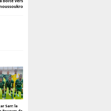
a boite vers
moussoukro
ar Sarr: la