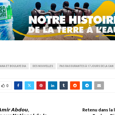
ANA ET BOULAYE DIA
DES NOUVELLES
PAS RASSURANTES À 17 JOURS DE LA CAN
0
𝙞𝙧 𝘼𝙗𝙙𝙤𝙪,
Retenu dans la l