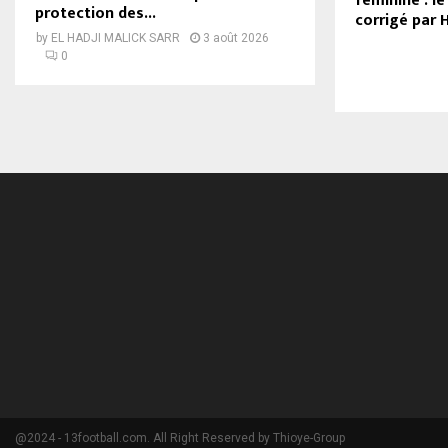
féminine : l
protection des...
corrigé par H
by
EL HADJI MALICK SARR
3 août 2026
0
@2024 - 13football.com. All Right Reserved by Thioye-Group