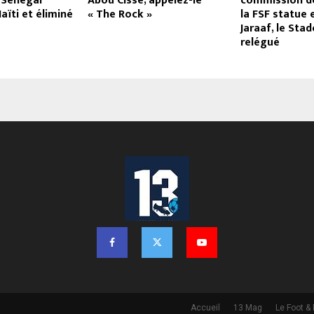
e Sénégal
Abou Cissé, appelez-le
commission d
aïti et éliminé
« The Rock »
la FSF statue 
Jaraaf, le Sta
relégué
Accueil
13 Mag
Le Foot &