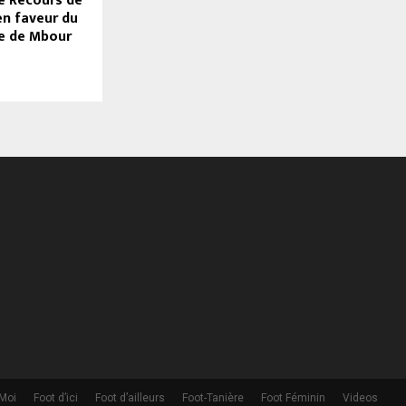
e Recours de
en faveur du
de de Mbour
 Moi
Foot d’ici
Foot d’ailleurs
Foot-Tanière
Foot Féminin
Videos