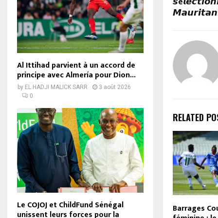
𝙨é𝙡𝙚𝙘𝙩𝙞𝙤𝙣
𝙈𝙖𝙪𝙧𝙞𝙩𝙖𝙣
Al Ittihad parvient à un accord de
principe avec Almería pour Dion...
by
EL HADJI MALICK SARR
3 août 2026
0
RELATED PO
Le COJOJ et ChildFund Sénégal
Barrages Co
unissent leurs forces pour la