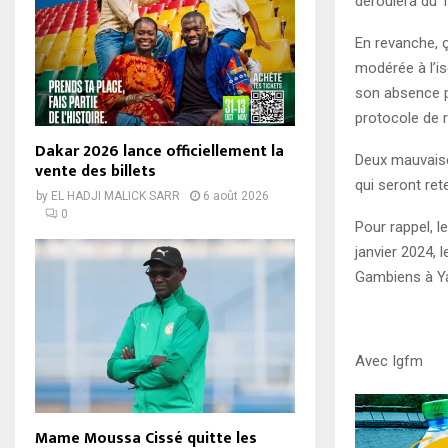
déroulera du 1
En revanche, ç
modérée à l’i
son absence p
protocole de r
Dakar 2026 lance officiellement la
Deux mauvaises
vente des billets
qui seront ret
by
EL HADJI MALICK SARR
6 août 2026
0
Pour rappel, l
janvier 2024, 
Gambiens à Y
Avec Igfm
Mame Moussa Cissé quitte les