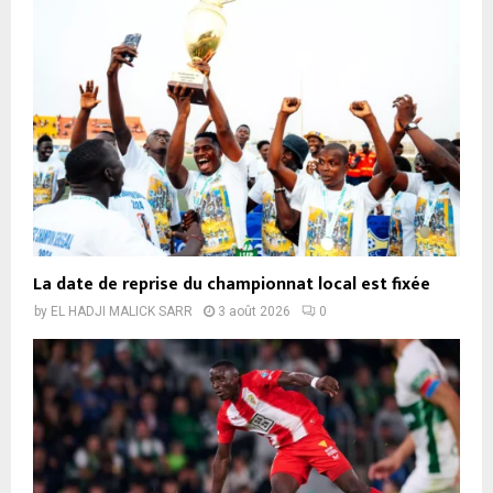
La date de reprise du championnat local est fixée
by
EL HADJI MALICK SARR
3 août 2026
0