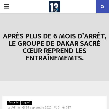
PRIMARY
MENU
APRÈS PLUS DE 6 MOIS D’ARRÊT,
LE GROUPE DE DAKAR SACRÉ
CŒUR REPREND LES
ENTRAÎNEMEMTS.
Foot d'ici
Ligue 1
by
Admin
24 septembre 2020
0
587